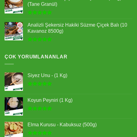
aldı
(Tane Granül)
5 üzerinden
5.00
oy
Analizli Şekersiz Hakiki Süzme Çiçek Balı (10
aldı
Kavanoz 8500g)
5 üzerinden
4.89
oy
aldı
ÇOK YORUMLANANLAR
Siyez Unu - (1 Kg)
5 üzerinden
5.00
oy
Koyun Peyniri (1 Kg)
aldı
5 üzerinden
5.00
oy
Elma Kurusu - Kabuksuz (500g)
aldı