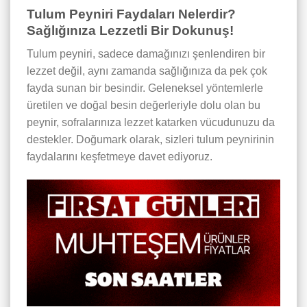
Tulum Peyniri Faydaları Nelerdir?
Sağlığınıza Lezzetli Bir Dokunuş!
Tulum peyniri, sadece damağınızı şenlendiren bir
lezzet değil, aynı zamanda sağlığınıza da pek çok
fayda sunan bir besindir. Geleneksel yöntemlerle
üretilen ve doğal besin değerleriyle dolu olan bu
peynir, sofralarınıza lezzet katarken vücudunuzu da
destekler. Doğumark olarak, sizleri tulum peynirinin
faydalarını keşfetmeye davet ediyoruz.