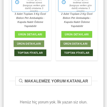
Türkiye geneli
Türkiye geneli
Aynı kalitede daha iyi
Aynı kalitede daha iyi
teslimat süresi
teslimat süresi
fiyat yok.
fiyat yok.
(kargoya verilen gün
(kargoya verilen gün
dahil) ortalama 3
dahil) ortalama 3
gündür.
gündür.
3 Adet Toplam 3 Kg Özel
2 Adet Toplam 2 Kg Özel
Bidon Pet Ambalajda -
Bidon Pet Ambalajda -
Kapıda Nakit Ödeme
Kapıda Nakit Ödeme
Yapılabilir
Yapılabilir
ÜRÜN DETAYLARI
ÜRÜN DETAYLARI
ÜRÜN DETAYLARI
ÜRÜN DETAYLARI
TOPTAN FİYATLAR
TOPTAN FİYATLAR
MAKALEMIZE YORUM KATANLAR
Henüz hiç yorum yok. İlk yazan siz olun.