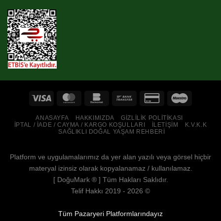
ANASAYFA
HAKKIMIZDA
GIZLILIK POLITIKASI
İPTAL / İADE / CAYMA / KARGO KOŞULLARI
İLETIŞIM
K.V.K.K
SAĞLIKLI DOĞAL YAŞAM REHBERI
Platform ve uygulamalarımız da yer alan yazılı veya görsel hiçbir
materyal izinsiz olarak kopyalanamaz / kullanılamaz.
[
DoğuMark
® ] Tüm Hakları Saklıdır.
Telif Hakkı 2019 - 2026 ©
Tüm Pazaryeri Platformlarındayız