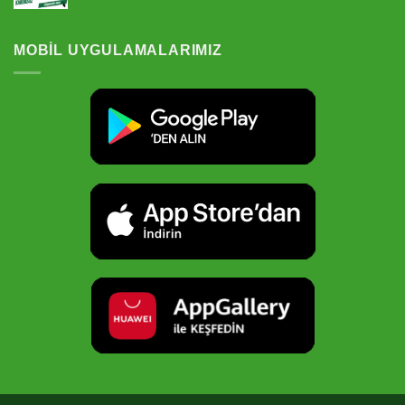
5 üzerinden
5.00
oy
aldı
MOBIL UYGULAMALARIMIZ