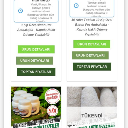
Fiyat Garantisi
Yurtiçi Kargo ile
aldı
Hızlı Kargo
5.00
oy
Türkiye geneli
Aynı kalitede daha iyi
Fiyat Garantisi
Yurtiçi Kargo ile
aldı
teslimat süresi
fiyat yok.
Türkiye geneli
Aynı kalitede daha iyi
(kargoya verilen gün
teslimat süresi
fiyat yok.
dahil) ortalama 3
(kargoya verilen gün
gündür.
10 Adet Toplam 10 Kg Özel
dahil) ortalama 3
gündür.
Bidon Pet Ambalajda -
1 Kg Özel Bidon Pet
Kapıda Nakit Ödeme
Ambalajda - Kapıda Nakit
Yapılabilir
Ödeme Yapılabilir
ÜRÜN DETAYLARI
ÜRÜN DETAYLARI
ÜRÜN DETAYLARI
ÜRÜN DETAYLARI
TOPTAN FİYATLAR
TOPTAN FİYATLAR
TÜKENDİ