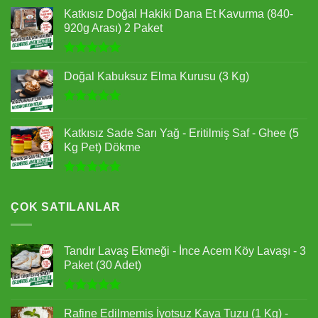
Katkısız Doğal Hakiki Dana Et Kavurma (840-
920g Arası) 2 Paket
5 üzerinden
5.00
oy
Doğal Kabuksuz Elma Kurusu (3 Kg)
aldı
5 üzerinden
5.00
oy
Katkısız Sade Sarı Yağ - Eritilmiş Saf - Ghee (5
aldı
Kg Pet) Dökme
5 üzerinden
5.00
oy
aldı
ÇOK SATILANLAR
Tandır Lavaş Ekmeği - İnce Acem Köy Lavaşı - 3
Paket (30 Adet)
5 üzerinden
5.00
oy
Rafine Edilmemiş İyotsuz Kaya Tuzu (1 Kg) -