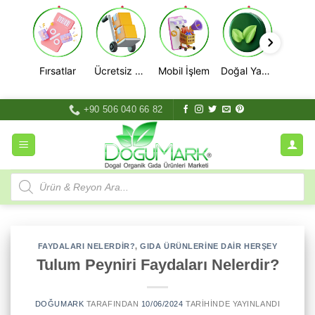
Fırsatlar
Ücretsiz Kargo
Mobil İşlem
Doğal Yaşam
İçeriğe
+90 506 040 66 82
atla
Products
search
FAYDALARI NELERDIR?
,
GIDA ÜRÜNLERINE DAIR HERŞEY
Tulum Peyniri Faydaları Nelerdir?
DOĞUMARK
TARAFINDAN
10/06/2024
TARIHINDE YAYINLANDI