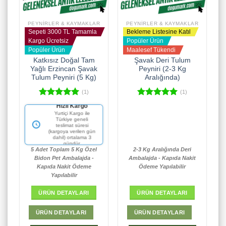
PEYNIRLER & KAYMAKLAR
PEYNIRLER & KAYMAKLAR
Sepeti 3000 TL Tamamla
Bekleme Listesine Katıl
Kargo Ücretsiz
Popüler Ürün
Popüler Ürün
Maalesef Tükendi
Katkısız Doğal Tam
Şavak Deri Tulum
Yağlı Erzincan Şavak
Peyniri (2-3 Kg
Tulum Peyniri (5 Kg)
Aralığında)
(1)
(1)
5 üzerinden
5 üzerinden
Hızlı Kargo
5.00
oy
5.00
oy
Fiyat Garantisi
Yurtiçi Kargo ile
aldı
aldı
Türkiye geneli
Aynı kalitede daha iyi
teslimat süresi
fiyat yok.
(kargoya verilen gün
dahil) ortalama 3
gündür.
5 Adet Toplam 5 Kg Özel
2-3 Kg Aralığında Deri
Bidon Pet Ambalajda -
Ambalajda - Kapıda Nakit
Kapıda Nakit Ödeme
Ödeme Yapılabilir
Yapılabilir
ÜRÜN DETAYLARI
ÜRÜN DETAYLARI
ÜRÜN DETAYLARI
ÜRÜN DETAYLARI