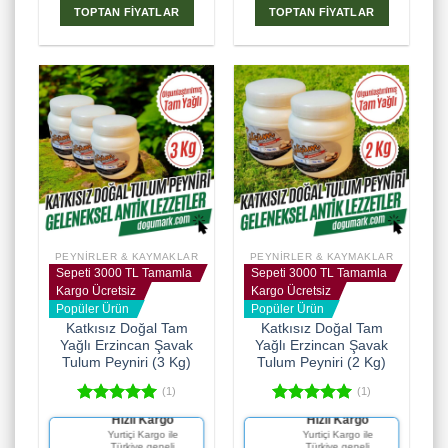
TOPTAN FİYATLAR
TOPTAN FİYATLAR
PEYNIRLER & KAYMAKLAR
PEYNIRLER & KAYMAKLAR
Sepeti 3000 TL Tamamla
Sepeti 3000 TL Tamamla
Kargo Ücretsiz
Kargo Ücretsiz
Popüler Ürün
Popüler Ürün
Katkısız Doğal Tam
Katkısız Doğal Tam
Yağlı Erzincan Şavak
Yağlı Erzincan Şavak
Tulum Peyniri (3 Kg)
Tulum Peyniri (2 Kg)
(1)
(1)
5 üzerinden
5 üzerinden
Hızlı Kargo
Hızlı Kargo
5.00
oy
5.00
oy
Fiyat Garantisi
Fiyat Garantisi
Yurtiçi Kargo ile
Yurtiçi Kargo ile
aldı
aldı