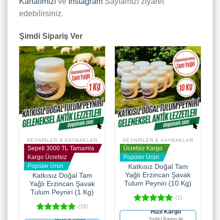
Kanalımızı
ve
İnstagram
Sayfamızı ziyaret
edebilirsiniz.
Şimdi Sipariş Ver
PEYNIRLER & KAYMAKLAR
PEYNIRLER & KAYMAKLAR
Sepeti 3000 TL Tamamla
Ücretsiz Kargo
Kargo Ücretsiz
Popüler Ürün
Popüler Ürün
Katkısız Doğal Tam
Yağlı Erzincan Şavak
Katkısız Doğal Tam
Tulum Peyniri (10 Kg)
Yağlı Erzincan Şavak
Tulum Peyniri (1 Kg)
(1)
(19)
5 üzerinden
Hızlı Kargo
5.00
oy
5 üzerinden