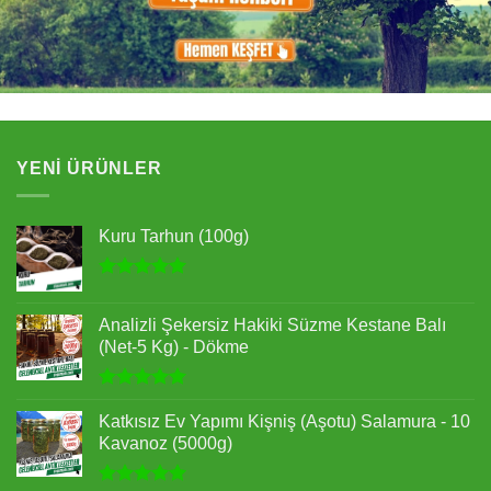
YENI ÜRÜNLER
Kuru Tarhun (100g)
5 üzerinden
5.00
oy
Analizli Şekersiz Hakiki Süzme Kestane Balı
aldı
(Net-5 Kg) - Dökme
5 üzerinden
5.00
oy
Katkısız Ev Yapımı Kişniş (Aşotu) Salamura - 10
aldı
Kavanoz (5000g)