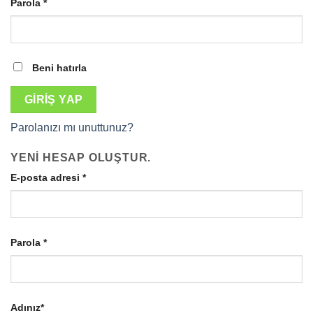
Gerekli
Parola
*
Beni hatırla
GIRIŞ YAP
Parolanızı mı unuttunuz?
YENI HESAP OLUŞTUR.
Gerekli
E-posta adresi
*
Gerekli
Parola
*
Adınız
*