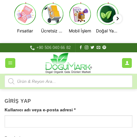
Fırsatlar
Ücretsiz Kargo
Mobil İşlem
Doğal Yaşam
İçeriğe
+90 506 040 66 82
atla
Products
search
GIRIŞ YAP
Gerekli
Kullanıcı adı veya e-posta adresi
*