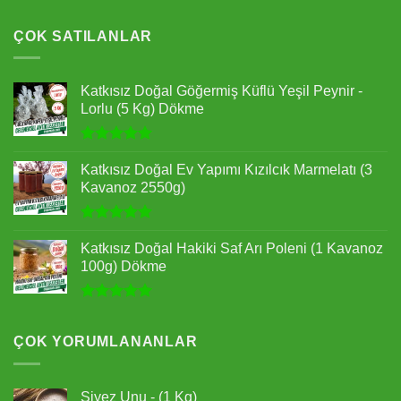
5 üzerinden
5.00
oy
aldı
ÇOK SATILANLAR
Katkısız Doğal Göğermiş Küflü Yeşil Peynir -
Lorlu (5 Kg) Dökme
5 üzerinden
5.00
oy
Katkısız Doğal Ev Yapımı Kızılcık Marmelatı (3
aldı
Kavanoz 2550g)
5 üzerinden
4.90
oy
Katkısız Doğal Hakiki Saf Arı Poleni (1 Kavanoz
aldı
100g) Dökme
5 üzerinden
5.00
oy
aldı
ÇOK YORUMLANANLAR
Siyez Unu - (1 Kg)