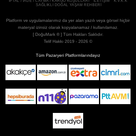
İPTAL / İADE / CAYMA / KARGO KOŞULLARI
İLETIŞIM
K.V.K.K
SAĞLIKLI DOĞAL YAŞAM REHBERI
Platform ve uygulamalarımız da yer alan yazılı veya görsel hiçbir
materyal izinsiz olarak kopyalanamaz / kullanılamaz.
[
DoğuMark
® ] Tüm Hakları Saklıdır.
Telif Hakkı 2019 - 2026 ©
Tüm Pazaryeri Platformlarındayız