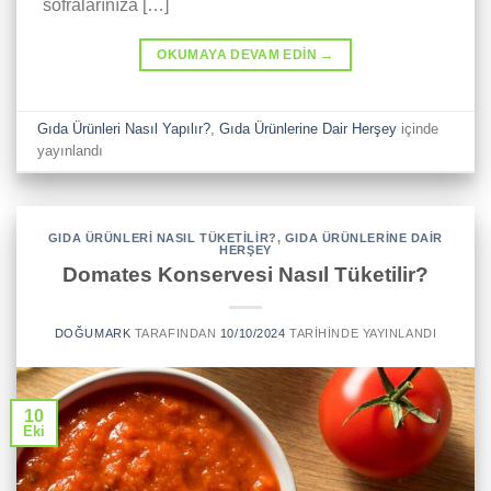
sofralarınıza […]
OKUMAYA DEVAM EDIN
→
Gıda Ürünleri Nasıl Yapılır?
,
Gıda Ürünlerine Dair Herşey
içinde
yayınlandı
GIDA ÜRÜNLERI NASIL TÜKETILIR?
,
GIDA ÜRÜNLERINE DAIR
HERŞEY
Domates Konservesi Nasıl Tüketilir?
DOĞUMARK
TARAFINDAN
10/10/2024
TARIHINDE YAYINLANDI
10
Eki