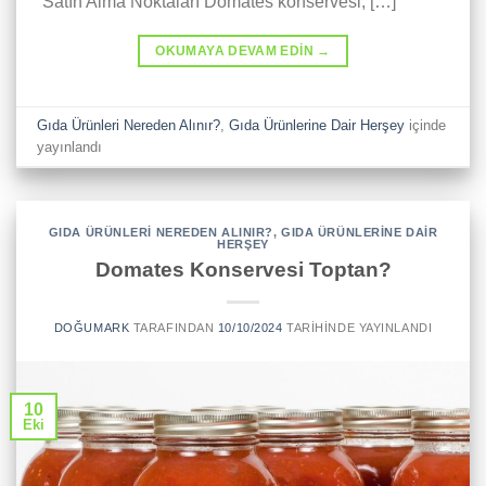
Satın Alma Noktaları Domates konservesi, […]
OKUMAYA DEVAM EDIN
→
Gıda Ürünleri Nereden Alınır?
,
Gıda Ürünlerine Dair Herşey
içinde
yayınlandı
GIDA ÜRÜNLERI NEREDEN ALINIR?
,
GIDA ÜRÜNLERINE DAIR
HERŞEY
Domates Konservesi Toptan?
DOĞUMARK
TARAFINDAN
10/10/2024
TARIHINDE YAYINLANDI
10
Eki