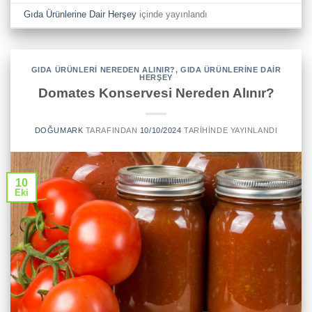
Gıda Ürünlerine Dair Herşey
içinde yayınlandı
GIDA ÜRÜNLERI NEREDEN ALINIR?
,
GIDA ÜRÜNLERINE DAIR
HERŞEY
Domates Konservesi Nereden Alınır?
DOĞUMARK
TARAFINDAN
10/10/2024
TARIHINDE YAYINLANDI
10
Eki