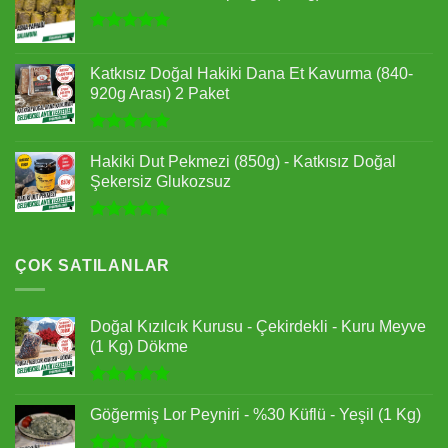
5 üzerinden
5.00
oy
Katkısız Doğal Hakiki Dana Et Kavurma (840-
aldı
920g Arası) 2 Paket
5 üzerinden
5.00
oy
Hakiki Dut Pekmezi (850g) - Katkısız Doğal
aldı
Şekersiz Glukozsuz
5 üzerinden
4.96
oy
aldı
ÇOK SATILANLAR
Doğal Kızılcık Kurusu - Çekirdekli - Kuru Meyve
(1 Kg) Dökme
5 üzerinden
4.91
oy
Göğermiş Lor Peyniri - %30 Küflü - Yeşil (1 Kg)
aldı