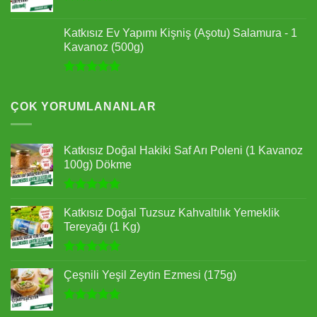
5 üzerinden
4.87
oy
Katkısız Ev Yapımı Kişniş (Aşotu) Salamura - 1
aldı
Kavanoz (500g)
5 üzerinden
5.00
oy
aldı
ÇOK YORUMLANANLAR
Katkısız Doğal Hakiki Saf Arı Poleni (1 Kavanoz
100g) Dökme
5 üzerinden
5.00
oy
Katkısız Doğal Tuzsuz Kahvaltılık Yemeklik
aldı
Tereyağı (1 Kg)
5 üzerinden
5.00
oy
Çeşnili Yeşil Zeytin Ezmesi (175g)
aldı
5 üzerinden