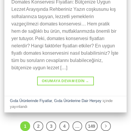
Domates Konservesi Fiyatları: Bütçenize Uygun
Lezzet Arayışında Rehberiniz Yazın coşkusunu kış
sofralarınıza taşıyan, lezzetli yemeklerin
vazgeçilmezi domates konservesi… Hem pratik
hem de sağlıklı bu ürün, mutfaklarımızda önemli bir
yer tutuyor. Peki, domates konservesi fiyatları
nelerdir? Hangi faktörler fiyatları etkiler? En uygun
fiyatlı domates konservesini nasıl bulabilirsiniz? İşte
tüm bu soruların cevaplarını bulabileceğiniz,
bütçenize uygun lezzet […]
OKUMAYA DEVAM EDIN
→
Gıda Ürünlerinde Fiyatlar
,
Gıda Ürünlerine Dair Herşey
içinde
yayınlandı
1
2
3
4
…
149