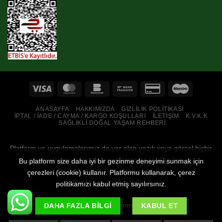
ANASAYFA
HAKKIMIZDA
GIZLILIK POLITIKASI
İPTAL / İADE / CAYMA / KARGO KOŞULLARI
İLETIŞIM
K.V.K.K
SAĞLIKLI DOĞAL YAŞAM REHBERI
Platform ve uygulamalarımız da yer alan yazılı veya görsel hiçbir
materyal izinsiz olarak kopyalanamaz / kullanılamaz.
Bu platform size daha iyi bir gezinme deneyimi sunmak için
[
DoğuMark
® ] Tüm Hakları Saklıdır.
çerezleri (cookie) kullanır. Platformu kullanarak, çerez
Telif Hakkı 2019 - 2026 ©
politikamızı kabul etmiş sayılırsınız.
Tüm Pazaryeri Platformlarındayız
DAHA FAZLA BILGI
KABUL ET