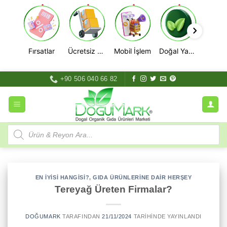
Fırsatlar
Ücretsiz Kargo
Mobil İşlem
Doğal Yaşam
İçeriğe
+90 506 040 66 82
atla
Products
search
EN İYISI HANGISI?
,
GIDA ÜRÜNLERINE DAIR HERŞEY
Tereyağ Üreten Firmalar?
DOĞUMARK
TARAFINDAN
21/11/2024
TARIHINDE YAYINLANDI