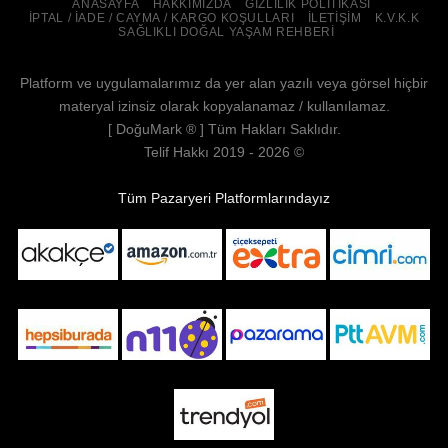
ANASAYFA
HAKKIMIZDA
GIZLILIK POLITIKASI
İPTAL / İADE / CAYMA / KARGO KOŞULLARI
İLETIŞIM
K.V.K.K
SAĞLIKLI DOĞAL YAŞAM REHBERI
Platform ve uygulamalarımız da yer alan yazılı veya görsel hiçbir
materyal izinsiz olarak kopyalanamaz / kullanılamaz.
[
DoğuMark
® ] Tüm Hakları Saklıdır.
Telif Hakkı 2019 - 2026 ©
Tüm Pazaryeri Platformlarındayız