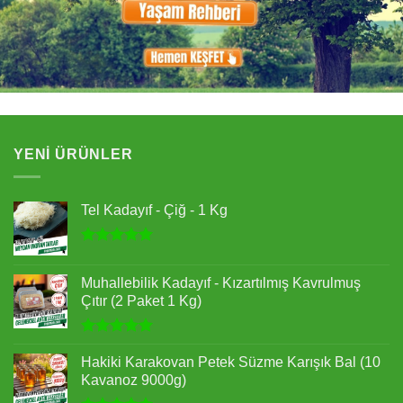
YENI ÜRÜNLER
Tel Kadayıf - Çiğ - 1 Kg
5 üzerinden
5.00
oy
Muhallebilik Kadayıf - Kızartılmış Kavrulmuş
aldı
Çıtır (2 Paket 1 Kg)
5 üzerinden
5.00
oy
Hakiki Karakovan Petek Süzme Karışık Bal (10
aldı
Kavanoz 9000g)