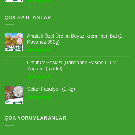
5 üzerinden
5.00
oy
aldı
ÇOK SATILANLAR
Analizli Özel Üretim Beyaz Krem Ham Bal (1
Kavanoz 850g)
5 üzerinden
5.00
oy
Erzurum Pastası (Babaanne Pastası) - Ev
aldı
Yapımı - (5 Adet)
5 üzerinden
5.00
oy
Şeker Fasulye - (1 Kg)
aldı
5 üzerinden
4.92
oy
aldı
ÇOK YORUMLANANLAR