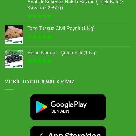
Analizli Şekersiz Hakiki Süzme Çiçek Balı (3
Kavanoz 2550g)
5 üzerinden
5.00
oy
Taze Tuzsuz Civil Peynir (1 Kg)
aldı
5 üzerinden
5.00
oy
Vişne Kurusu - Çekirdekli (1 Kg)
aldı
5 üzerinden
5.00
oy
aldı
MOBIL UYGULAMALARIMIZ