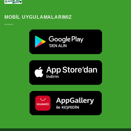
5 üzerinden
5.00
oy
aldı
MOBIL UYGULAMALARIMIZ