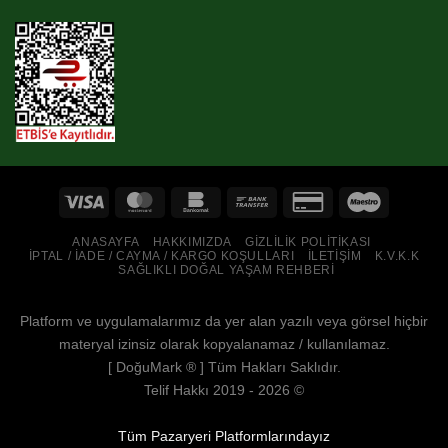
ANASAYFA
HAKKIMIZDA
GIZLILIK POLITIKASI
İPTAL / İADE / CAYMA / KARGO KOŞULLARI
İLETIŞIM
K.V.K.K
SAĞLIKLI DOĞAL YAŞAM REHBERI
Platform ve uygulamalarımız da yer alan yazılı veya görsel hiçbir
materyal izinsiz olarak kopyalanamaz / kullanılamaz.
[
DoğuMark
® ] Tüm Hakları Saklıdır.
Telif Hakkı 2019 - 2026 ©
Tüm Pazaryeri Platformlarındayız