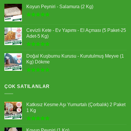
Koyun Peyniri - Salamura (2 Kg)
5 üzerinden
5.00
oy
Cevizli Kete - Ev Yapımı - El Açması (5 Paket-25
aldı
Adet-5 Kg)
5 üzerinden
5.00
oy
Doğal Kuşburnu Kurusu - Kurutulmuş Meyve (1
aldı
Kg) Dökme
5 üzerinden
5.00
oy
aldı
ÇOK SATILANLAR
Katkısız Kesme Aşı Yumurtalı (Çorbalık) 2 Paket
1 Kg
5 üzerinden
5.00
oy
Koyun Peyniri (1 Kg)