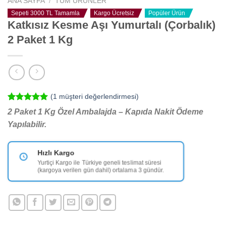
ANA SAYFA
/
TÜM ÜRÜNLER
Sepeti 3000 TL Tamamla
Kargo Ücretsiz
Popüler Ürün
Katkısız Kesme Aşı Yumurtalı (Çorbalık)
2 Paket 1 Kg
(
1
müşteri değerlendirmesi)
1
müşteri
2 Paket 1 Kg Özel Ambalajda – Kapıda Nakit Ödeme
puanına
Yapılabilir.
dayanarak
5 üzerinden
5.00
puan
aldı
Fiyat Garantisi
Aynı kalitede daha iyi fiyat yok.