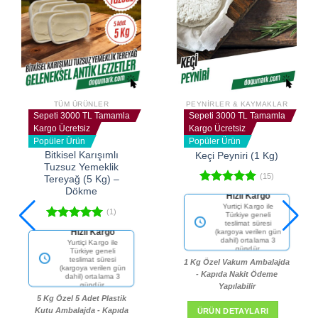
TÜM ÜRÜNLER
PEYNIRLER & KAYMAKLAR
Sepeti 3000 TL Tamamla
Sepeti 3000 TL Tamamla
Kargo Ücretsiz
Kargo Ücretsiz
Popüler Ürün
Popüler Ürün
Bitkisel Karışımlı
Keçi Peyniri (1 Kg)
Tuzsuz Yemeklik
(15)
Tereyağ (5 Kg) –
Dökme
5 üzerinden
4.93
oy
(1)
Fiyat Garantisi
aldı
Aynı kalitede daha
5 üzerinden
iyi fiyat yok.
5.00
oy
Fiyat Garantisi
aldı
Aynı kalitede daha
1 Kg Özel Vakum Ambalajda
iyi fiyat yok.
- Kapıda Nakit Ödeme
Yapılabilir
5 Kg Özel 5 Adet Plastik
Kutu Ambalajda - Kapıda
ÜRÜN DETAYLARI