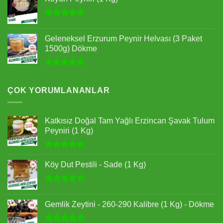
aldı
5 üzerinden
5.00
oy
Geleneksel Erzurum Peynir Helvası (3 Paket
aldı
1500g) Dökme
5 üzerinden
5.00
oy
aldı
ÇOK YORUMLANANLAR
Katkısız Doğal Tam Yağlı Erzincan Şavak Tulum
Peyniri (1 Kg)
5 üzerinden
5.00
oy
Köy Dut Pestili - Sade (1 Kg)
aldı
5 üzerinden
5.00
oy
Gemlik Zeytini - 260-290 Kalibre (1 Kg) - Dökme
aldı