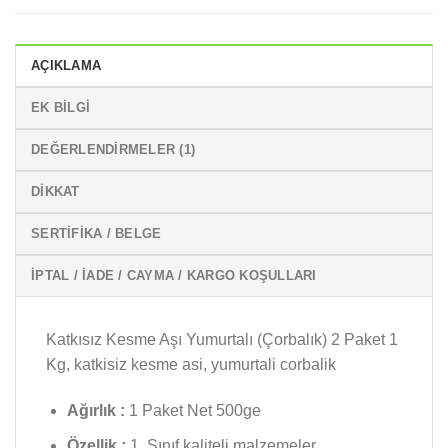
AÇIKLAMA
EK BILGI
DEĞERLENDIRMELER (1)
DİKKAT
SERTIFIKA / BELGE
İPTAL / İADE / CAYMA / KARGO KOŞULLARI
Katkısız Kesme Aşı Yumurtalı (Çorbalık) 2 Paket 1
Kg, katkisiz kesme asi, yumurtali corbalik
Ağırlık :
1 Paket Net 500ge
Özellik :
1. Sınıf kaliteli malzemeler