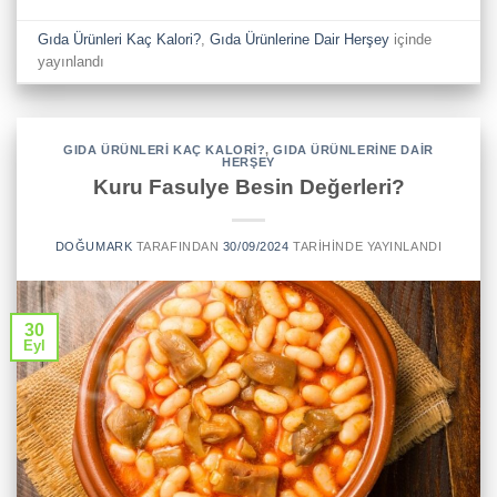
Gıda Ürünleri Kaç Kalori?
,
Gıda Ürünlerine Dair Herşey
içinde
yayınlandı
GIDA ÜRÜNLERI KAÇ KALORI?
,
GIDA ÜRÜNLERINE DAIR
HERŞEY
Kuru Fasulye Besin Değerleri?
DOĞUMARK
TARAFINDAN
30/09/2024
TARIHINDE YAYINLANDI
30
Eyl