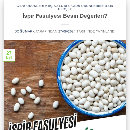
GIDA ÜRÜNLERI KAÇ KALORI?
,
GIDA ÜRÜNLERINE DAIR
HERŞEY
İspir Fasulyesi Besin Değerleri?
DOĞUMARK
TARAFINDAN
27/09/2024
TARIHINDE YAYINLANDI
27
Eyl