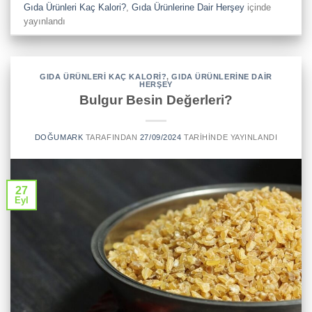
Gıda Ürünleri Kaç Kalori?
,
Gıda Ürünlerine Dair Herşey
içinde
yayınlandı
GIDA ÜRÜNLERI KAÇ KALORI?
,
GIDA ÜRÜNLERINE DAIR
HERŞEY
Bulgur Besin Değerleri?
DOĞUMARK
TARAFINDAN
27/09/2024
TARIHINDE YAYINLANDI
27
Eyl