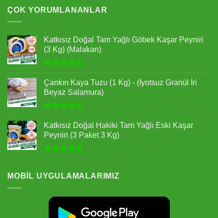
aldı
ÇOK YORUMLANANLAR
Katkısız Doğal Tam Yağlı Göbek Kaşar Peyniri
(3 Kg) (Malakan)
5 üzerinden
5.00
oy
Çankırı Kaya Tuzu (1 Kg) - (İyotsuz Granül İri
aldı
Beyaz Salamura)
5 üzerinden
5.00
oy
Katkısız Doğal Hakiki Tam Yağlı Eski Kaşar
aldı
Peyniri (3 Paket 3 Kg)
5 üzerinden
5.00
oy
aldı
MOBIL UYGULAMALARIMIZ