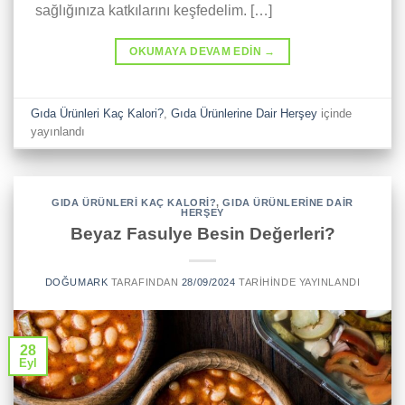
sağlığınıza katkılarını keşfedelim. […]
OKUMAYA DEVAM EDIN
→
Gıda Ürünleri Kaç Kalori?
,
Gıda Ürünlerine Dair Herşey
içinde
yayınlandı
GIDA ÜRÜNLERI KAÇ KALORI?
,
GIDA ÜRÜNLERINE DAIR
HERŞEY
Beyaz Fasulye Besin Değerleri?
DOĞUMARK
TARAFINDAN
28/09/2024
TARIHINDE YAYINLANDI
28
Eyl