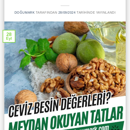
DOĞUMARK
TARAFINDAN
28/09/2024
TARIHINDE YAYINLANDI
28
Eyl