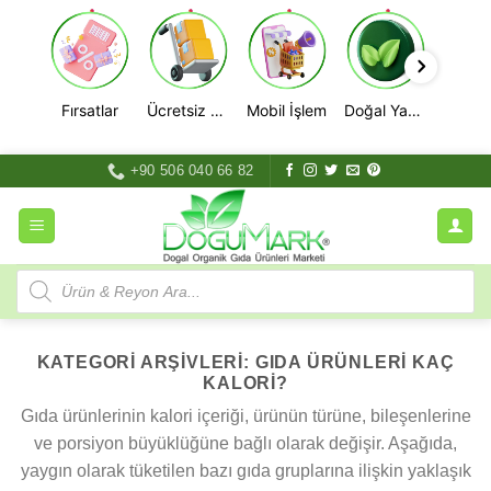
Fırsatlar
Ücretsiz Kargo
Mobil İşlem
Doğal Yaşam
İçeriğe
+90 506 040 66 82
atla
Products
search
KATEGORI ARŞIVLERI:
GIDA ÜRÜNLERI KAÇ
KALORI?
Gıda ürünlerinin kalori içeriği, ürünün türüne, bileşenlerine
ve porsiyon büyüklüğüne bağlı olarak değişir. Aşağıda,
yaygın olarak tüketilen bazı gıda gruplarına ilişkin yaklaşık