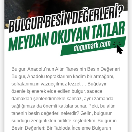
Bulgur: Anadolu’nun Altın Tanesinin Besin Değerleri
Bulgur, Anadolu topraklarının kadim bir armağanı,
sofralarımızın vazgeçilmez lezzeti… Buğdayın
özenle işlenerek elde edilen bulgur, sadece
damakları şenlendirmekle kalmaz, aynı zamanda
sağlığımıza da önemli katkılar sunar. Peki, bu altın
tanenin besin değerleri nelerdir? Gelin, bulgurun
sunduğu zenginlikleri birlikte keşfedelim. Bulgurun
Besin Değerleri: Bir Tabloda İnceleme Bulgurun