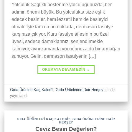
Yolculuk Sağlıklı beslenme yolculuğunuzda, her
adımın önemi büyük. Bu yolculukta size eşlik
edecek besinler, hem lezzetli hem de besleyici
olmalı. İşte tam da bu noktada, dermason fasulye
karşınıza çıkıyor. Kuru fasulye ailesinin bu özel
üyesi, sadece damaklarınızı şenlendirmekle
kalmıyor, aynı zamanda vücudunuza da bir armağan
sunuyor. Gelin, dermason fasulyenin […]
OKUMAYA DEVAM EDIN
→
Gıda Ürünleri Kaç Kalori?
,
Gıda Ürünlerine Dair Herşey
içinde
yayınlandı
GIDA ÜRÜNLERI KAÇ KALORI?
,
GIDA ÜRÜNLERINE DAIR
HERŞEY
Ceviz Besin Değerleri?