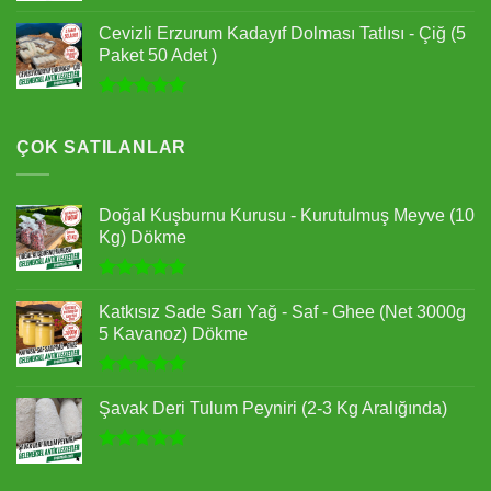
5 üzerinden
5.00
oy
Cevizli Erzurum Kadayıf Dolması Tatlısı - Çiğ (5
aldı
Paket 50 Adet )
5 üzerinden
5.00
oy
aldı
ÇOK SATILANLAR
Doğal Kuşburnu Kurusu - Kurutulmuş Meyve (10
Kg) Dökme
5 üzerinden
5.00
oy
Katkısız Sade Sarı Yağ - Saf - Ghee (Net 3000g
aldı
5 Kavanoz) Dökme
5 üzerinden
5.00
oy
Şavak Deri Tulum Peyniri (2-3 Kg Aralığında)
aldı
5 üzerinden
5.00
oy