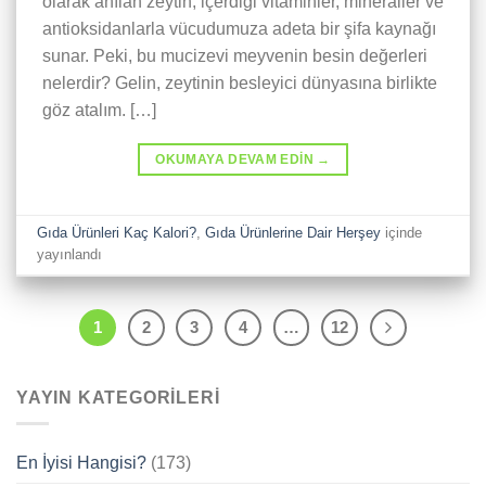
olarak anılan zeytin, içerdiği vitaminler, mineraller ve
antioksidanlarla vücudumuza adeta bir şifa kaynağı
sunar. Peki, bu mucizevi meyvenin besin değerleri
nelerdir? Gelin, zeytinin besleyici dünyasına birlikte
göz atalım. […]
OKUMAYA DEVAM EDIN
→
Gıda Ürünleri Kaç Kalori?
,
Gıda Ürünlerine Dair Herşey
içinde
yayınlandı
1
2
3
4
…
12
YAYIN KATEGORILERI
En İyisi Hangisi?
(173)