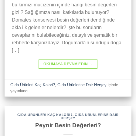
bu kırmızı mucizenin içinde hangi besin değerleri
gizli? Sağlığımıza nasıl katkılarda bulunuyor?
Domates konservesi besin değerleri dendiğinde
akla ilk gelenler nelerdir? İşte bu soruların
cevaplarını bulabileceğiniz, detaylı ve şematik bir
rehberle karşınızdayız. Doğumark’ın sunduğu doğal
[…]
OKUMAYA DEVAM EDIN
→
Gıda Ürünleri Kaç Kalori?
,
Gıda Ürünlerine Dair Herşey
içinde
yayınlandı
GIDA ÜRÜNLERI KAÇ KALORI?
,
GIDA ÜRÜNLERINE DAIR
HERŞEY
Peynir Besin Değerleri?