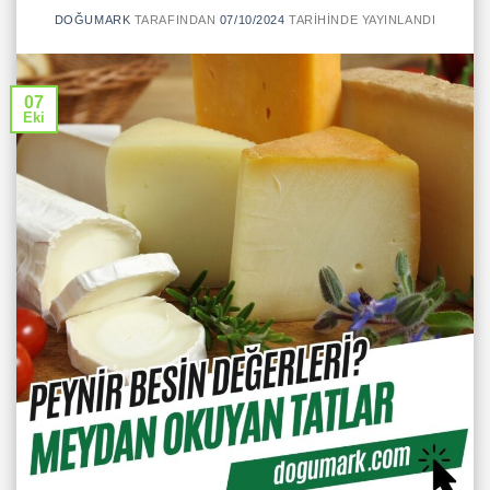
DOĞUMARK
TARAFINDAN
07/10/2024
TARIHINDE YAYINLANDI
07
Eki