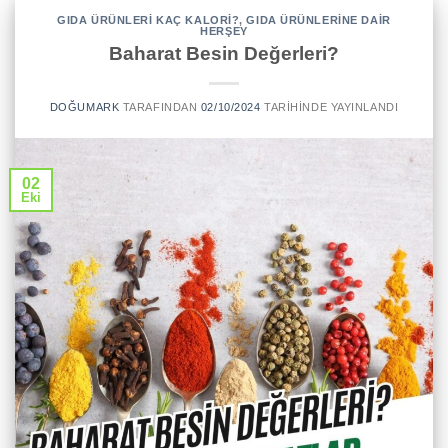
GIDA ÜRÜNLERI KAÇ KALORI?
,
GIDA ÜRÜNLERINE DAIR
HERŞEY
Baharat Besin Değerleri?
DOĞUMARK
TARAFINDAN
02/10/2024
TARIHINDE YAYINLANDI
02
Eki