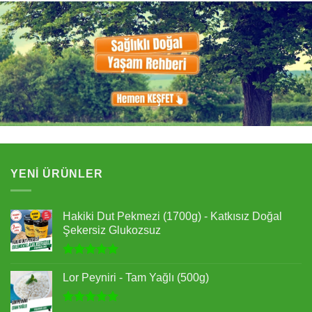
YENI ÜRÜNLER
Hakiki Dut Pekmezi (1700g) - Katkısız Doğal
Şekersiz Glukozsuz
5 üzerinden
5.00
oy
Lor Peyniri - Tam Yağlı (500g)
aldı