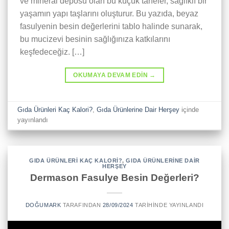
ve mineral deposu olan bu küçük taneler, sağlıklı bir
yaşamın yapı taşlarını oluşturur. Bu yazıda, beyaz
fasulyenin besin değerlerini tablo halinde sunarak,
bu mucizevi besinin sağlığınıza katkılarını
keşfedeceğiz. […]
OKUMAYA DEVAM EDIN
→
Gıda Ürünleri Kaç Kalori?
,
Gıda Ürünlerine Dair Herşey
içinde
yayınlandı
GIDA ÜRÜNLERI KAÇ KALORI?
,
GIDA ÜRÜNLERINE DAIR
HERŞEY
Dermason Fasulye Besin Değerleri?
DOĞUMARK
TARAFINDAN
28/09/2024
TARIHINDE YAYINLANDI