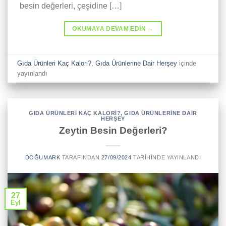
besin değerleri, çeşidine […]
OKUMAYA DEVAM EDIN
→
Gıda Ürünleri Kaç Kalori?
,
Gıda Ürünlerine Dair Herşey
içinde
yayınlandı
GIDA ÜRÜNLERI KAÇ KALORI?
,
GIDA ÜRÜNLERINE DAIR
HERŞEY
Zeytin Besin Değerleri?
DOĞUMARK
TARAFINDAN
27/09/2024
TARIHINDE YAYINLANDI
27
Eyl