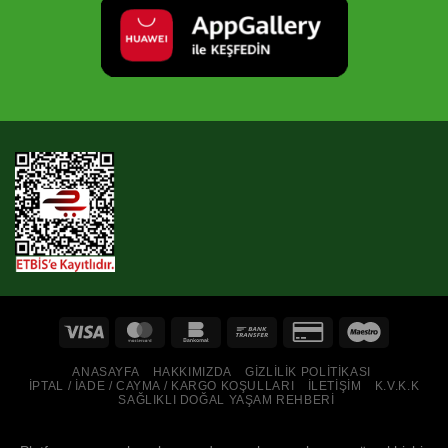
ANASAYFA
HAKKIMIZDA
GIZLILIK POLITIKASI
İPTAL / İADE / CAYMA / KARGO KOŞULLARI
İLETIŞIM
K.V.K.K
SAĞLIKLI DOĞAL YAŞAM REHBERI