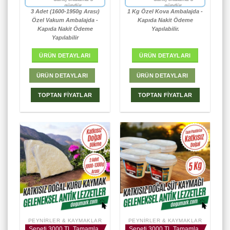
gündür.
gündür.
3 Adet (1600-1950g Arası)
1 Kg Özel Kova Ambalajda -
Özel Vakum Ambalajda -
Kapıda Nakit Ödeme
Kapıda Nakit Ödeme
Yapılabilir.
Yapılabilir
ÜRÜN DETAYLARI
ÜRÜN DETAYLARI
ÜRÜN DETAYLARI
ÜRÜN DETAYLARI
TOPTAN FİYATLAR
TOPTAN FİYATLAR
PEYNIRLER & KAYMAKLAR
PEYNIRLER & KAYMAKLAR
Sepeti 3000 TL Tamamla
Sepeti 3000 TL Tamamla