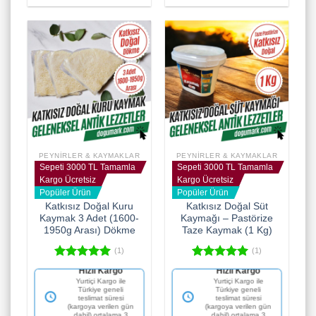
PEYNIRLER & KAYMAKLAR
PEYNIRLER & KAYMAKLAR
Sepeti 3000 TL Tamamla
Sepeti 3000 TL Tamamla
Kargo Ücretsiz
Kargo Ücretsiz
Popüler Ürün
Popüler Ürün
Katkısız Doğal Kuru
Katkısız Doğal Süt
Kaymak 3 Adet (1600-
Kaymağı – Pastörize
1950g Arası) Dökme
Taze Kaymak (1 Kg)
(1)
(1)
5 üzerinden
5 üzerinden
Hızlı Kargo
Hızlı Kargo
5.00
oy
5.00
oy
Yurtiçi Kargo ile
Yurtiçi Kargo ile
aldı
aldı
Türkiye geneli
Türkiye geneli
teslimat süresi
teslimat süresi
(kargoya verilen gün
(kargoya verilen gün
dahil) ortalama 3
dahil) ortalama 3