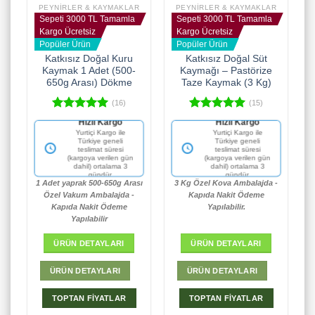
PEYNIRLER & KAYMAKLAR
PEYNIRLER & KAYMAKLAR
Sepeti 3000 TL Tamamla
Sepeti 3000 TL Tamamla
Kargo Ücretsiz
Kargo Ücretsiz
Popüler Ürün
Popüler Ürün
Katkısız Doğal Kuru
Katkısız Doğal Süt
Kaymak 1 Adet (500-
Kaymağı – Pastörize
650g Arası) Dökme
Taze Kaymak (3 Kg)
(16)
(15)
5 üzerinden
5 üzerinden
Hızlı Kargo
Hızlı Kargo
5.00
oy
5.00
oy
Yurtiçi Kargo ile
Yurtiçi Kargo ile
aldı
aldı
Türkiye geneli
Türkiye geneli
teslimat süresi
teslimat süresi
(kargoya verilen gün
(kargoya verilen gün
dahil) ortalama 3
dahil) ortalama 3
gündür.
gündür.
1 Adet yaprak 500-650g Arası
3 Kg Özel Kova Ambalajda -
Özel Vakum Ambalajda -
Kapıda Nakit Ödeme
Kapıda Nakit Ödeme
Yapılabilir.
Yapılabilir
ÜRÜN DETAYLARI
ÜRÜN DETAYLARI
ÜRÜN DETAYLARI
ÜRÜN DETAYLARI
TOPTAN FİYATLAR
TOPTAN FİYATLAR