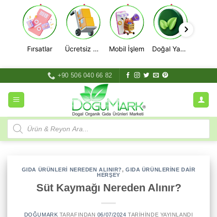
Fırsatlar
Ücretsiz Kargo
Mobil İşlem
Doğal Yaşam
İçeriğe
+90 506 040 66 82
atla
Products
search
GIDA ÜRÜNLERI NEREDEN ALINIR?
,
GIDA ÜRÜNLERINE DAIR
HERŞEY
Süt Kaymağı Nereden Alınır?
DOĞUMARK
TARAFINDAN
06/07/2024
TARIHINDE YAYINLANDI