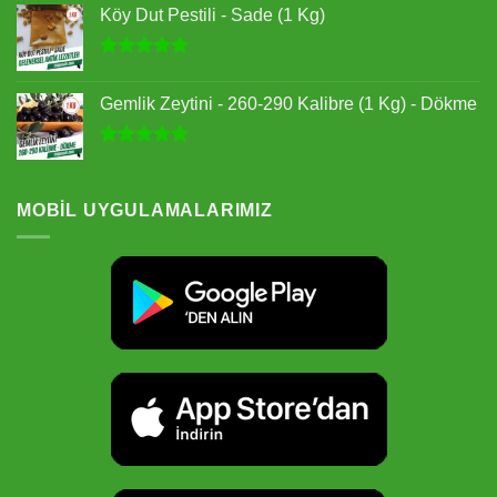
5.00
oy
Köy Dut Pestili - Sade (1 Kg)
aldı
5 üzerinden
5.00
oy
Gemlik Zeytini - 260-290 Kalibre (1 Kg) - Dökme
aldı
5 üzerinden
5.00
oy
aldı
MOBIL UYGULAMALARIMIZ