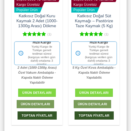
Kargo Ücretsiz
Kargo Ücretsiz
Popüler Ürün
Popüler Ürün
Katkısız Doğal Kuru
Katkısız Doğal Süt
Kaymak 2 Adet (1000-
Kaymağı – Pastörize
1300g Arası) Dökme
Taze Kaymak (5 Kg)
(1)
(1)
5 üzerinden
5 üzerinden
Hızlı Kargo
Hızlı Kargo
5.00
oy
5.00
oy
Yurtiçi Kargo ile
Yurtiçi Kargo ile
aldı
aldı
Türkiye geneli
Türkiye geneli
teslimat süresi
teslimat süresi
(kargoya verilen gün
(kargoya verilen gün
dahil) ortalama 3
dahil) ortalama 3
gündür.
gündür.
2 Adet (1000-1300g Arası)
5 Kg Özel Kova Ambalajda -
Özel Vakum Ambalajda -
Kapıda Nakit Ödeme
Kapıda Nakit Ödeme
Yapılabilir.
Yapılabilir
ÜRÜN DETAYLARI
ÜRÜN DETAYLARI
ÜRÜN DETAYLARI
ÜRÜN DETAYLARI
TOPTAN FİYATLAR
TOPTAN FİYATLAR