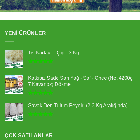
YENI ÜRÜNLER
Tel Kadayıf - Çiğ - 3 Kg
5 üzerinden
5.00
oy
Katkısız Sade Sarı Yağ - Saf - Ghee (Net 4200g
aldı
7 Kavanoz) Dökme
5 üzerinden
5.00
oy
Şavak Deri Tulum Peyniri (2-3 Kg Aralığında)
aldı
5 üzerinden
5.00
oy
aldı
ÇOK SATILANLAR