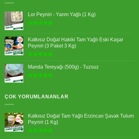
Lor Peyniri - Yarım Yağlı (1 Kg)
5 üzerinden
4.93
oy
Katkısız Doğal Hakiki Tam Yağlı Eski Kaşar
aldı
Peyniri (3 Paket 3 Kg)
5 üzerinden
5.00
oy
Manda Tereyağı (500g) - Tuzsuz
aldı
5 üzerinden
5.00
oy
aldı
ÇOK YORUMLANANLAR
Katkısız Doğal Tam Yağlı Erzincan Şavak Tulum
Peyniri (1 Kg)
5 üzerinden