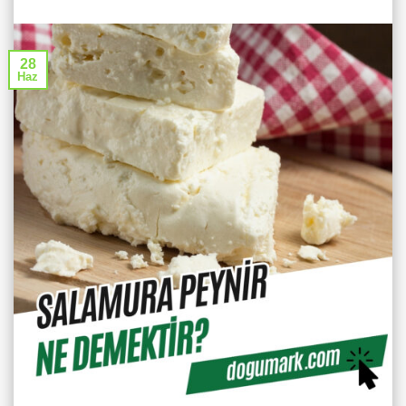
28
Haz