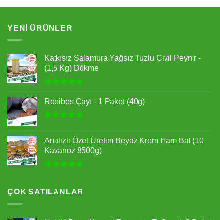
YENI ÜRÜNLER
Katkısız Salamura Yağsız Tuzlu Civil Peynir -
(1,5 Kg) Dökme
5 üzerinden
5.00
oy
Rooibos Çayı - 1 Paket (40g)
aldı
5 üzerinden
5.00
oy
Analizli Özel Üretim Beyaz Krem Ham Bal (10
aldı
Kavanoz 8500g)
5 üzerinden
5.00
oy
aldı
ÇOK SATILANLAR