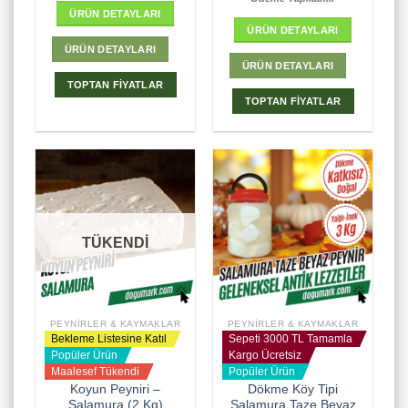
ÜRÜN DETAYLARI
ÜRÜN DETAYLARI
ÜRÜN DETAYLARI
ÜRÜN DETAYLARI
TOPTAN FİYATLAR
TOPTAN FİYATLAR
TÜKENDİ
PEYNIRLER & KAYMAKLAR
PEYNIRLER & KAYMAKLAR
Bekleme Listesine Katıl
Sepeti 3000 TL Tamamla
Popüler Ürün
Kargo Ücretsiz
Maalesef Tükendi
Popüler Ürün
Koyun Peyniri –
Dökme Köy Tipi
Salamura (2 Kg)
Salamura Taze Beyaz