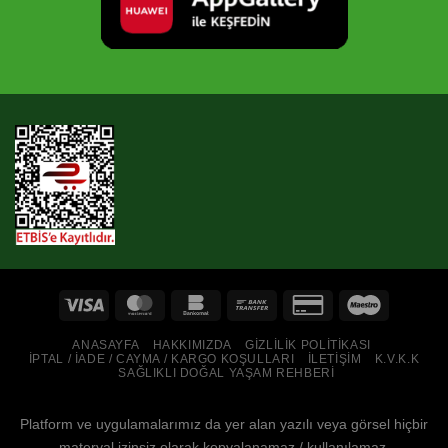
ANASAYFA
HAKKIMIZDA
GIZLILIK POLITIKASI
İPTAL / İADE / CAYMA / KARGO KOŞULLARI
İLETIŞIM
K.V.K.K
SAĞLIKLI DOĞAL YAŞAM REHBERI
Platform ve uygulamalarımız da yer alan yazılı veya görsel hiçbir
materyal izinsiz olarak kopyalanamaz / kullanılamaz.