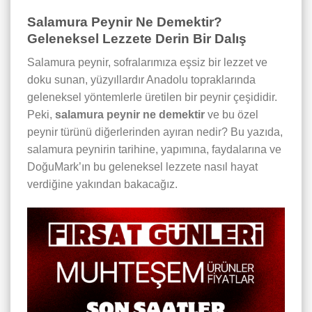
Salamura Peynir Ne Demektir?
Geleneksel Lezzete Derin Bir Dalış
Salamura peynir, sofralarımıza eşsiz bir lezzet ve
doku sunan, yüzyıllardır Anadolu topraklarında
geleneksel yöntemlerle üretilen bir peynir çeşididir.
Peki,
salamura peynir ne demektir
ve bu özel
peynir türünü diğerlerinden ayıran nedir? Bu yazıda,
salamura peynirin tarihine, yapımına, faydalarına ve
DoğuMark’ın bu geleneksel lezzete nasıl hayat
verdiğine yakından bakacağız.