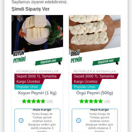
Sayfamızı ziyaret edebilirsiniz.
Şimdi Sipariş Ver
PEYNIRLER & KAYMAKLAR
PEYNIRLER & KAYMAKLAR
Sepeti 3000 TL Tamamla
Sepeti 3000 TL Tamamla
Kargo Ücretsiz
Kargo Ücretsiz
Popüler Ürün
Popüler Ürün
Koyun Peyniri (1 Kg)
Örgü Peyniri (500g)
(16)
(16)
5 üzerinden
5 üzerinden
Hızlı Kargo
Hızlı Kargo
5.00
oy
5.00
oy
Yurtiçi Kargo ile
Yurtiçi Kargo ile
aldı
aldı
Türkiye geneli
Türkiye geneli
teslimat süresi
teslimat süresi
(kargoya verilen gün
(kargoya verilen gün
dahil) ortalama 3
dahil) ortalama 3
gündür.
gündür.