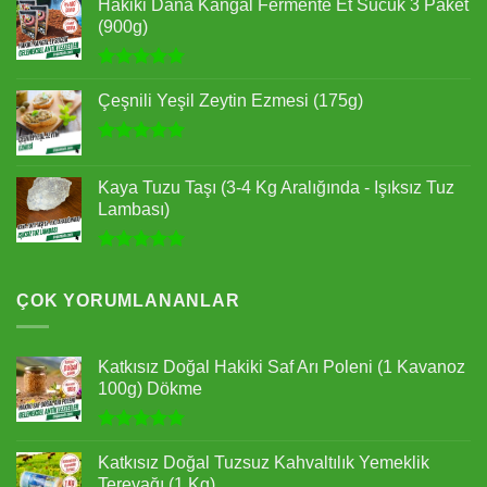
Hakiki Dana Kangal Fermente Et Sucuk 3 Paket
(900g)
5 üzerinden
5.00
oy
Çeşnili Yeşil Zeytin Ezmesi (175g)
aldı
5 üzerinden
5.00
oy
Kaya Tuzu Taşı (3-4 Kg Aralığında - Işıksız Tuz
aldı
Lambası)
5 üzerinden
5.00
oy
aldı
ÇOK YORUMLANANLAR
Katkısız Doğal Hakiki Saf Arı Poleni (1 Kavanoz
100g) Dökme
5 üzerinden
5.00
oy
Katkısız Doğal Tuzsuz Kahvaltılık Yemeklik
aldı
Tereyağı (1 Kg)