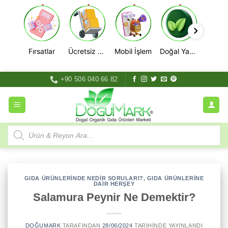
Fırsatlar
Ücretsiz Kargo
Mobil İşlem
Doğal Yaşam
İçeriğe
+90 506 040 66 82
atla
Products
search
GIDA ÜRÜNLERINDE NEDIR SORULARI?
,
GIDA ÜRÜNLERINE
DAIR HERŞEY
Salamura Peynir Ne Demektir?
DOĞUMARK
TARAFINDAN
28/06/2024
TARIHINDE YAYINLANDI