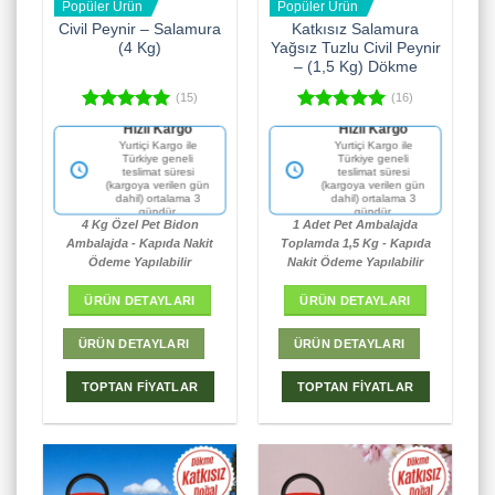
Popüler Ürün
Popüler Ürün
Civil Peynir – Salamura
Katkısız Salamura
(4 Kg)
Yağsız Tuzlu Civil Peynir
– (1,5 Kg) Dökme
(15)
(16)
5 üzerinden
5 üzerinden
Hızlı Kargo
Hızlı Kargo
5.00
oy
5.00
oy
Yurtiçi Kargo ile
Yurtiçi Kargo ile
aldı
aldı
Türkiye geneli
Türkiye geneli
teslimat süresi
teslimat süresi
(kargoya verilen gün
(kargoya verilen gün
dahil) ortalama 3
dahil) ortalama 3
gündür.
gündür.
4 Kg Özel Pet Bidon
1 Adet Pet Ambalajda
Ambalajda - Kapıda Nakit
Toplamda 1,5 Kg - Kapıda
Ödeme Yapılabilir
Nakit Ödeme Yapılabilir
ÜRÜN DETAYLARI
ÜRÜN DETAYLARI
ÜRÜN DETAYLARI
ÜRÜN DETAYLARI
TOPTAN FİYATLAR
TOPTAN FİYATLAR