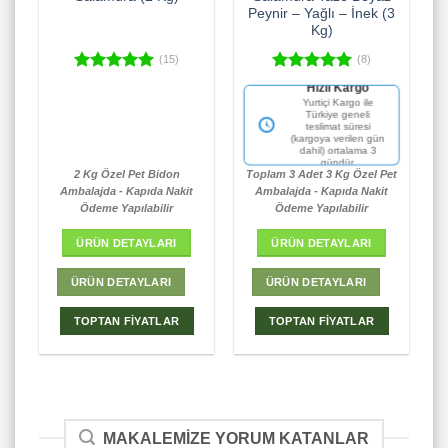
Peynir – Yağlı – İnek (3
Kg)
(15)
(8)
5 üzerinden
5 üzerinden
Hızlı Kargo
5.00
oy
5.00
oy
Yurtiçi Kargo ile
aldı
aldı
Türkiye geneli
teslimat süresi
(kargoya verilen gün
dahil) ortalama 3
gündür.
2 Kg Özel Pet Bidon
Toplam 3 Adet 3 Kg Özel Pet
Ambalajda - Kapıda Nakit
Ambalajda - Kapıda Nakit
Ödeme Yapılabilir
Ödeme Yapılabilir
ÜRÜN DETAYLARI
ÜRÜN DETAYLARI
ÜRÜN DETAYLARI
ÜRÜN DETAYLARI
TOPTAN FİYATLAR
TOPTAN FİYATLAR
MAKALEMIZE YORUM KATANLAR