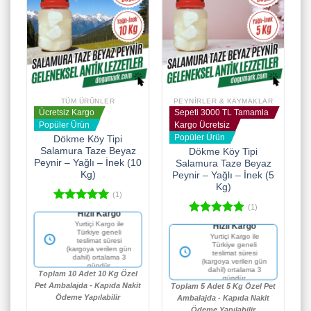
TÜM ÜRÜNLER
PEYNIRLER & KAYMAKLAR
Ücretsiz Kargo
Sepeti 3000 TL Tamamla
Popüler Ürün
Kargo Ücretsiz
Popüler Ürün
Dökme Köy Tipi
Salamura Taze Beyaz
Dökme Köy Tipi
Peynir – Yağlı – İnek (10
Salamura Taze Beyaz
Kg)
Peynir – Yağlı – İnek (5
Kg)
(1)
(1)
5 üzerinden
Hızlı Kargo
5.00
oy
5 üzerinden
Yurtiçi Kargo ile
Hızlı Kargo
aldı
Türkiye geneli
5.00
oy
Yurtiçi Kargo ile
teslimat süresi
aldı
Türkiye geneli
(kargoya verilen gün
teslimat süresi
dahil) ortalama 3
(kargoya verilen gün
gündür.
dahil) ortalama 3
Toplam 10 Adet 10 Kg Özel
gündür.
Pet Ambalajda - Kapıda Nakit
Toplam 5 Adet 5 Kg Özel Pet
Ödeme Yapılabilir
Ambalajda - Kapıda Nakit
Ödeme Yapılabilir