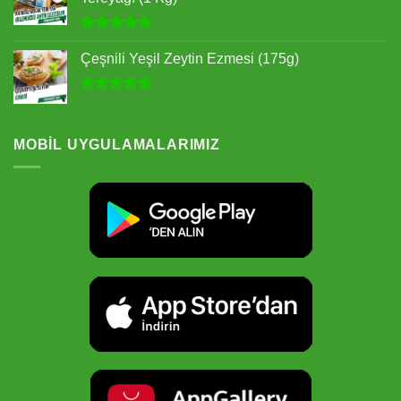
5 üzerinden
5.00
oy
Çeşnili Yeşil Zeytin Ezmesi (175g)
aldı
5 üzerinden
5.00
oy
aldı
MOBIL UYGULAMALARIMIZ