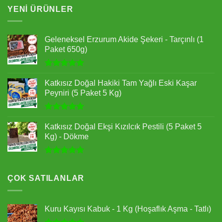
YENI ÜRÜNLER
Geleneksel Erzurum Akide Şekeri - Tarçınlı (1
Paket 650g)
5 üzerinden
5.00
oy
Katkısız Doğal Hakiki Tam Yağlı Eski Kaşar
aldı
Peyniri (5 Paket 5 Kg)
5 üzerinden
5.00
oy
Katkısız Doğal Ekşi Kızılcık Pestili (5 Paket 5
aldı
Kg) - Dökme
5 üzerinden
5.00
oy
aldı
ÇOK SATILANLAR
Kuru Kayısı Kabuk - 1 Kg (Hoşaflık Aşma - Tatlı)