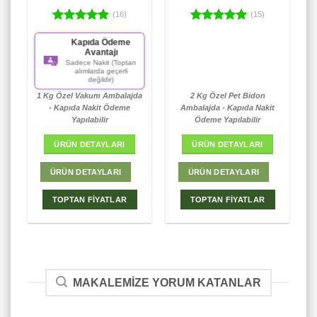
(16)
(15)
5 üzerinden
5 üzerinden
Hızlı Kargo
5.00
oy
5.00
oy
Yurtiçi Kargo ile
aldı
aldı
Türkiye geneli
teslimat süresi
(kargoya verilen gün
dahil) ortalama 3
gündür.
1 Kg Özel Vakum Ambalajda
2 Kg Özel Pet Bidon
- Kapıda Nakit Ödeme
Ambalajda - Kapıda Nakit
Yapılabilir
Ödeme Yapılabilir
ÜRÜN DETAYLARI
ÜRÜN DETAYLARI
ÜRÜN DETAYLARI
ÜRÜN DETAYLARI
TOPTAN FİYATLAR
TOPTAN FİYATLAR
MAKALEMIZE YORUM KATANLAR