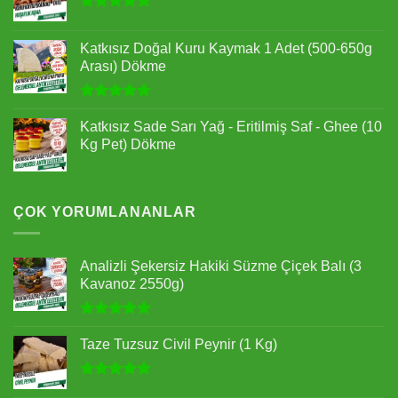
5 üzerinden
5.00
oy
Katkısız Doğal Kuru Kaymak 1 Adet (500-650g
aldı
Arası) Dökme
5 üzerinden
5.00
oy
Katkısız Sade Sarı Yağ - Eritilmiş Saf - Ghee (10
aldı
Kg Pet) Dökme
ÇOK YORUMLANANLAR
Analizli Şekersiz Hakiki Süzme Çiçek Balı (3
Kavanoz 2550g)
5 üzerinden
5.00
oy
Taze Tuzsuz Civil Peynir (1 Kg)
aldı
5 üzerinden