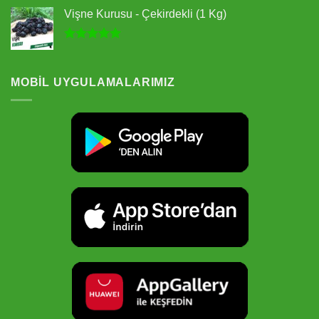
5.00
oy
Vişne Kurusu - Çekirdekli (1 Kg)
aldı
5 üzerinden
5.00
oy
aldı
MOBIL UYGULAMALARIMIZ