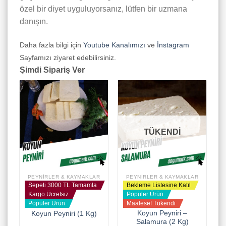
özel bir diyet uyguluyorsanız, lütfen bir uzmana
danışın.
Daha fazla bilgi için
Youtube Kanalımızı
ve
İnstagram
Sayfamızı ziyaret edebilirsiniz.
Şimdi Sipariş Ver
TÜKENDİ
PEYNIRLER & KAYMAKLAR
PEYNIRLER & KAYMAKLAR
Sepeti 3000 TL Tamamla
Bekleme Listesine Katıl
Kargo Ücretsiz
Popüler Ürün
Popüler Ürün
Maalesef Tükendi
Koyun Peyniri –
Koyun Peyniri (1 Kg)
Salamura (2 Kg)