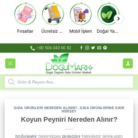
Fırsatlar
Ücretsiz Kargo
Mobil İşlem
Doğal Yaşam
İçeriğe
+90 506 040 66 82
atla
Products
search
GIDA ÜRÜNLERI NEREDEN ALINIR?
,
GIDA ÜRÜNLERINE DAIR
HERŞEY
Koyun Peyniri Nereden Alınır?
DOĞUMARK
TARAFINDAN
28/06/2024
TARIHINDE YAYINLANDI