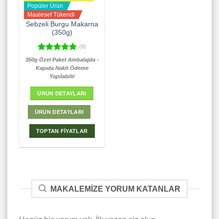
Popüler Ürün
Maalesef Tükendi
Sebzeli Burgu Makarna
(350g)
(8)
5 üzerinden
350g Özel Paket Ambalajda -
5.00
oy
Kapıda Nakit Ödeme
aldı
Yapılabilir
ÜRÜN DETAYLARI
ÜRÜN DETAYLARI
TOPTAN FİYATLAR
MAKALEMIZE YORUM KATANLAR