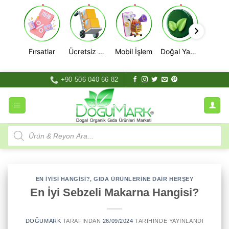
Fırsatlar
Ücretsiz Kargo
Mobil İşlem
Doğal Yaşam
İçeriğe
+90 506 040 66 82
atla
Products
search
EN İYISI HANGISI?
,
GIDA ÜRÜNLERINE DAIR HERŞEY
En İyi Sebzeli Makarna Hangisi?
DOĞUMARK
TARAFINDAN
26/09/2024
TARIHINDE YAYINLANDI