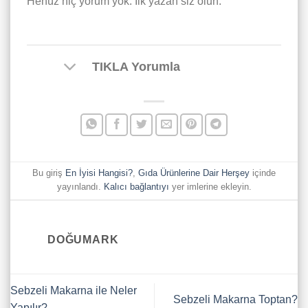
Henüz hiç yorum yok. İlk yazan siz olun.
TIKLA Yorumla
Bu giriş
En İyisi Hangisi?
,
Gıda Ürünlerine Dair Herşey
içinde
yayınlandı.
Kalıcı bağlantıyı
yer imlerine ekleyin.
DOĞUMARK
Sebzeli Makarna ile Neler
Sebzeli Makarna Toptan?
Yapılır?