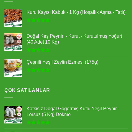
Kuru Kayısı Kabuk - 1 Kg (Hoşaflık Aşma - Tatlı)
5 üzerinden
5.00
oy
Doğal Keş Peyniri - Kurut - Kurutulmuş Yoğurt
aldı
(40 Adet 10 Kg)
5 üzerinden
5.00
oy
Çeşnili Yeşil Zeytin Ezmesi (175g)
aldı
5 üzerinden
5.00
oy
aldı
ÇOK SATILANLAR
Katkısız Doğal Göğermiş Küflü Yeşil Peynir -
Lorsuz (5 Kg) Dökme
5 üzerinden