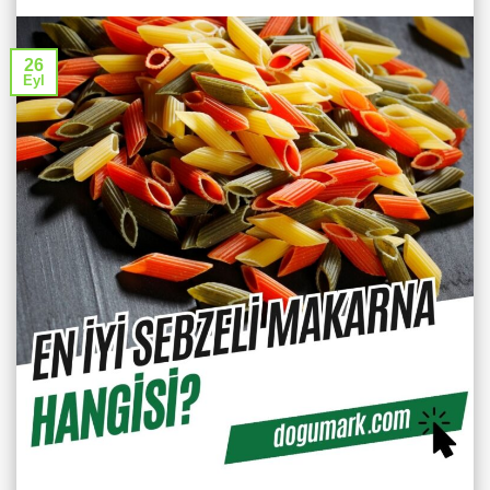
26
Eyl