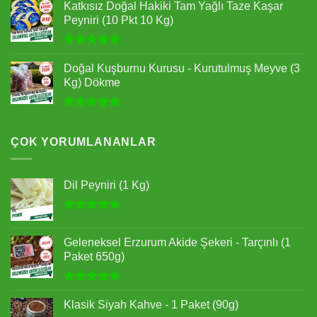
5.00
oy
Katkısız Doğal Hakiki Tam Yağlı Taze Kaşar
aldı
Peyniri (10 Pkt 10 Kg)
5 üzerinden
5.00
oy
Doğal Kuşburnu Kurusu - Kurutulmuş Meyve (3
aldı
Kg) Dökme
5 üzerinden
5.00
oy
aldı
ÇOK YORUMLANANLAR
Dil Peyniri (1 Kg)
5 üzerinden
5.00
oy
Geleneksel Erzurum Akide Şekeri - Tarçınlı (1
aldı
Paket 650g)
5 üzerinden
5.00
oy
Klasik Siyah Kahve - 1 Paket (90g)
aldı