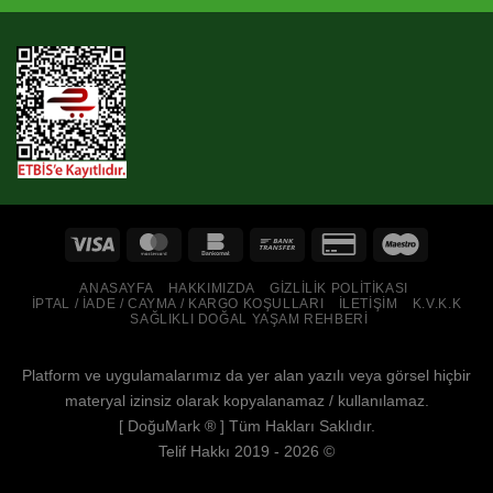
ANASAYFA
HAKKIMIZDA
GIZLILIK POLITIKASI
İPTAL / İADE / CAYMA / KARGO KOŞULLARI
İLETIŞIM
K.V.K.K
SAĞLIKLI DOĞAL YAŞAM REHBERI
Platform ve uygulamalarımız da yer alan yazılı veya görsel hiçbir
materyal izinsiz olarak kopyalanamaz / kullanılamaz.
[
DoğuMark
® ] Tüm Hakları Saklıdır.
Telif Hakkı 2019 - 2026 ©