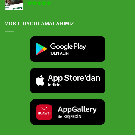
5 üzerinden
5.00
oy
aldı
MOBIL UYGULAMALARIMIZ