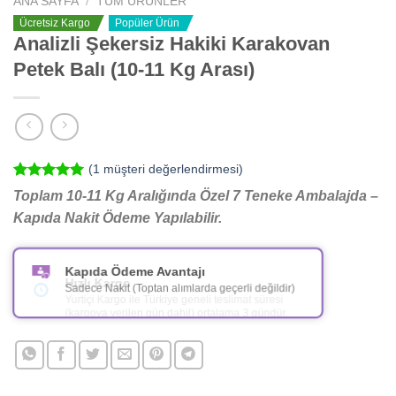
ANA SAYFA
/
TÜM ÜRÜNLER
Ücretsiz Kargo
Popüler Ürün
Analizli Şekersiz Hakiki Karakovan
Petek Balı (10-11 Kg Arası)
(
1
müşteri değerlendirmesi)
1
müşteri
Toplam 10-11 Kg Aralığında Özel 7 Teneke Ambalajda –
puanına
Kapıda Nakit Ödeme Yapılabilir.
dayanarak
5 üzerinden
5.00
puan
aldı
Hızlı Kargo
Yurtiçi Kargo ile Türkiye geneli teslimat süresi
(kargoya verilen gün dahil) ortalama 3 gündür.