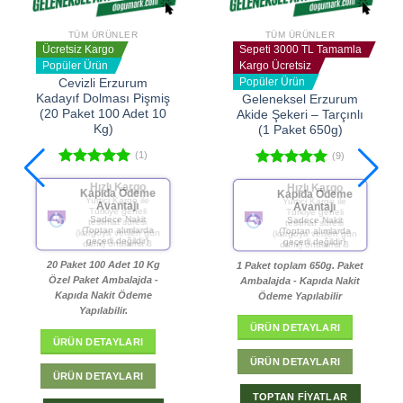
TÜM ÜRÜNLER
TÜM ÜRÜNLER
Ücretsiz Kargo
Sepeti 3000 TL Tamamla
Popüler Ürün
Kargo Ücretsiz
Popüler Ürün
Cevizli Erzurum
Kadayıf Dolması Pişmiş
Geleneksel Erzurum
(20 Paket 100 Adet 10
Akide Şekeri – Tarçınlı
Kg)
(1 Paket 650g)
(1)
(9)
5 üzerinden
5 üzerinden
Hızlı Kargo
Hızlı Kargo
5.00
oy
5.00
oy
Yurtiçi Kargo ile
Yurtiçi Kargo ile
aldı
aldı
Türkiye geneli
Türkiye geneli
teslimat süresi
teslimat süresi
(kargoya verilen gün
(kargoya verilen gün
dahil) ortalama 3
dahil) ortalama 3
gündür.
gündür.
20 Paket 100 Adet 10 Kg
1 Paket toplam 650g. Paket
Özel Paket Ambalajda -
Ambalajda - Kapıda Nakit
Kapıda Nakit Ödeme
Ödeme Yapılabilir
Yapılabilir.
ÜRÜN DETAYLARI
ÜRÜN DETAYLARI
ÜRÜN DETAYLARI
ÜRÜN DETAYLARI
TOPTAN FİYATLAR