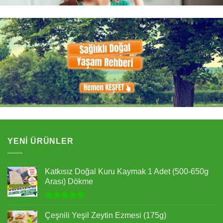
YENI ÜRÜNLER
Katkısız Doğal Kuru Kaymak 1 Adet (500-650g
Arası) Dökme
5 üzerinden
5.00
oy
Çeşnili Yeşil Zeytin Ezmesi (175g)
aldı