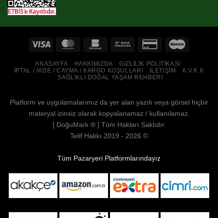
ANASAYFA
HAKKIMIZDA
GIZLILIK POLITIKASI
İPTAL / İADE / CAYMA / KARGO KOŞULLARI
İLETIŞIM
K.V.K.K
SAĞLIKLI DOĞAL YAŞAM REHBERI
Platform ve uygulamalarımız da yer alan yazılı veya görsel hiçbir
materyal izinsiz olarak kopyalanamaz / kullanılamaz.
[
DoğuMark
® ] Tüm Hakları Saklıdır.
Telif Hakkı 2019 - 2026 ©
Tüm Pazaryeri Platformlarındayız