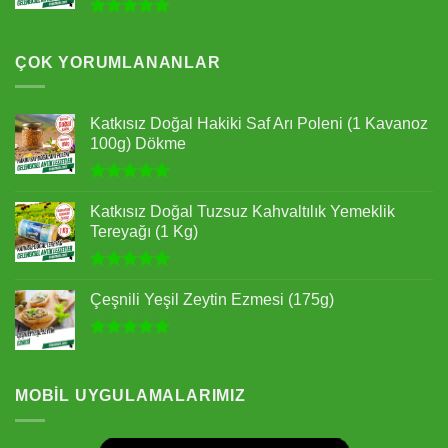
5 üzerinden
5.00
oy
aldı
ÇOK YORUMLANANLAR
Katkısız Doğal Hakiki Saf Arı Poleni (1 Kavanoz
100g) Dökme
5 üzerinden
5.00
oy
Katkısız Doğal Tuzsuz Kahvaltılık Yemeklik
aldı
Tereyağı (1 Kg)
5 üzerinden
5.00
oy
Çeşnili Yeşil Zeytin Ezmesi (175g)
aldı
5 üzerinden
5.00
oy
aldı
MOBIL UYGULAMALARIMIZ