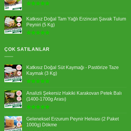
5 üzerinden
5.00
oy
Katkısız Doğal Tam Yağlı Erzincan Şavak Tulum
aldı
Peyniri (5 Kg)
5 üzerinden
5.00
oy
aldı
ÇOK SATILANLAR
Katkısız Doğal Süt Kaymağı - Pastörize Taze
Kaymak (3 Kg)
5 üzerinden
5.00
oy
Analizli Şekersiz Hakiki Karakovan Petek Balı
aldı
(1400-1700g Arası)
5 üzerinden
5.00
oy
Geleneksel Erzurum Peynir Helvası (2 Paket
aldı
1000g) Dökme