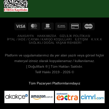
ANASAYFA
HAKKIMIZDA
GIZLILIK POLITIKASI
İPTAL / İADE / CAYMA / KARGO KOŞULLARI
İLETIŞIM
K.V.K.K
SAĞLIKLI DOĞAL YAŞAM REHBERI
Platform ve uygulamalarımız da yer alan yazılı veya görsel hiçbir
materyal izinsiz olarak kopyalanamaz / kullanılamaz.
[
DoğuMark
® ] Tüm Hakları Saklıdır.
Telif Hakkı 2019 - 2026 ©
Tüm Pazaryeri Platformlarındayız