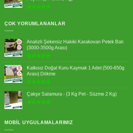
5 üzerinden
5.00
oy
aldı
ÇOK YORUMLANANLAR
Analizli Şekersiz Hakiki Karakovan Petek Balı
(3000-3500g Arası)
5 üzerinden
5.00
oy
Katkısız Doğal Kuru Kaymak 1 Adet (500-650g
aldı
Arası) Dökme
5 üzerinden
5.00
oy
Çakşır Salamura - (3 Kg Pet - Süzme 2 Kg)
aldı
5 üzerinden
5.00
oy
aldı
MOBIL UYGULAMALARIMIZ