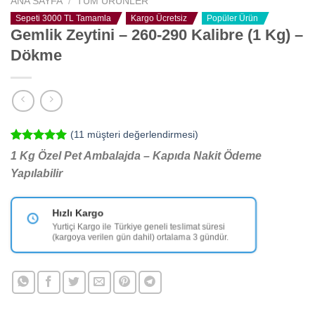
ANA SAYFA
/
TÜM ÜRÜNLER
Sepeti 3000 TL Tamamla
Kargo Ücretsiz
Popüler Ürün
Gemlik Zeytini – 260-290 Kalibre (1 Kg) –
Dökme
(
11
müşteri değerlendirmesi)
11
müşteri
1 Kg Özel Pet Ambalajda – Kapıda Nakit Ödeme
puanına
Yapılabilir
dayanarak
5 üzerinden
5.00
puan
aldı
Fiyat Garantisi
Hızlı Kargo
Aynı kalitede daha iyi fiyat yok.
Yurtiçi Kargo ile Türkiye geneli teslimat süresi
(kargoya verilen gün dahil) ortalama 3 gündür.