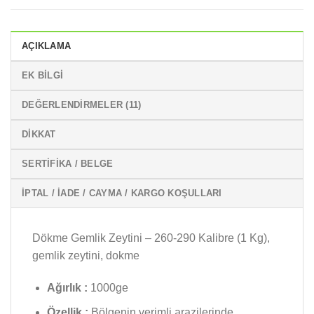
AÇIKLAMA
EK BILGI
DEĞERLENDIRMELER (11)
DİKKAT
SERTIFIKA / BELGE
İPTAL / İADE / CAYMA / KARGO KOŞULLARI
Dökme Gemlik Zeytini – 260-290 Kalibre (1 Kg),
gemlik zeytini, dokme
Ağırlık :
1000ge
Özellik :
Bölgenin verimli arazilerinde