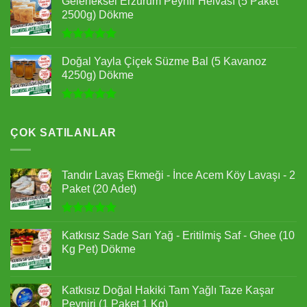
5.00
oy
Geleneksel Erzurum Peynir Helvası (5 Paket
aldı
2500g) Dökme
5 üzerinden
5.00
oy
Doğal Yayla Çiçek Süzme Bal (5 Kavanoz
aldı
4250g) Dökme
5 üzerinden
5.00
oy
aldı
ÇOK SATILANLAR
Tandır Lavaş Ekmeği - İnce Acem Köy Lavaşı - 2
Paket (20 Adet)
5 üzerinden
5.00
oy
Katkısız Sade Sarı Yağ - Eritilmiş Saf - Ghee (10
aldı
Kg Pet) Dökme
Katkısız Doğal Hakiki Tam Yağlı Taze Kaşar
Peyniri (1 Paket 1 Kg)