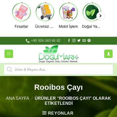
Fırsatlar
Ücretsiz Kargo
Mobil İşlem
Doğal Yaşam
İçeriğe
+90 506 040 66 82
atla
Products
search
Rooibos Çayı
ANA SAYFA
/
ÜRÜNLER “ROOIBOS ÇAYI” OLARAK
ETIKETLENDI
REYONLAR