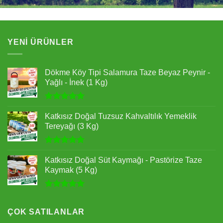
YENI ÜRÜNLER
Dökme Köy Tipi Salamura Taze Beyaz Peynir -
Yağlı - İnek (1 Kg)
5 üzerinden
5.00
oy
Katkısız Doğal Tuzsuz Kahvaltılık Yemeklik
aldı
Tereyağı (3 Kg)
5 üzerinden
5.00
oy
Katkısız Doğal Süt Kaymağı - Pastörize Taze
aldı
Kaymak (5 Kg)
5 üzerinden
5.00
oy
aldı
ÇOK SATILANLAR