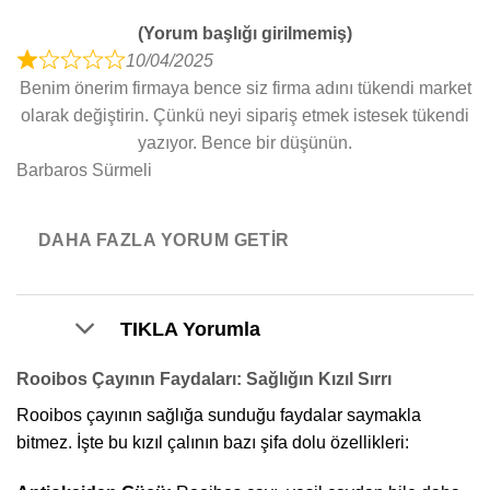
5
d
(Yorum başlığı girilmemiş)
1
10/04/2025
o
R
Benim önerim firmaya bence siz firma adını tükendi market
u
a
olarak değiştirin. Çünkü neyi sipariş etmek istesek tükendi
t
t
yazıyor. Bence bir düşünün.
o
e
Barbaros Sürmeli
f
d
5
1
o
DAHA FAZLA YORUM GETIR
u
t
o
TIKLA Yorumla
f
5
Rooibos Çayının Faydaları: Sağlığın Kızıl Sırrı
Rooibos çayının sağlığa sunduğu faydalar saymakla
bitmez. İşte bu kızıl çalının bazı şifa dolu özellikleri: