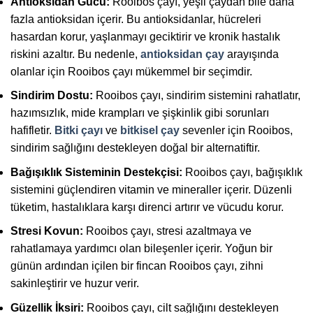
Antioksidan Gücü:
Rooibos çayı, yeşil çaydan bile daha
fazla antioksidan içerir. Bu antioksidanlar, hücreleri
hasardan korur, yaşlanmayı geciktirir ve kronik hastalık
riskini azaltır. Bu nedenle,
antioksidan çay
arayışında
olanlar için Rooibos çayı mükemmel bir seçimdir.
Sindirim Dostu:
Rooibos çayı, sindirim sistemini rahatlatır,
hazımsızlık, mide krampları ve şişkinlik gibi sorunları
hafifletir.
Bitki çayı
ve
bitkisel çay
sevenler için Rooibos,
sindirim sağlığını destekleyen doğal bir alternatiftir.
Bağışıklık Sisteminin Destekçisi:
Rooibos çayı, bağışıklık
sistemini güçlendiren vitamin ve mineraller içerir. Düzenli
tüketim, hastalıklara karşı direnci artırır ve vücudu korur.
Stresi Kovun:
Rooibos çayı, stresi azaltmaya ve
rahatlamaya yardımcı olan bileşenler içerir. Yoğun bir
günün ardından içilen bir fincan Rooibos çayı, zihni
sakinleştirir ve huzur verir.
Güzellik İksiri:
Rooibos çayı, cilt sağlığını destekleyen