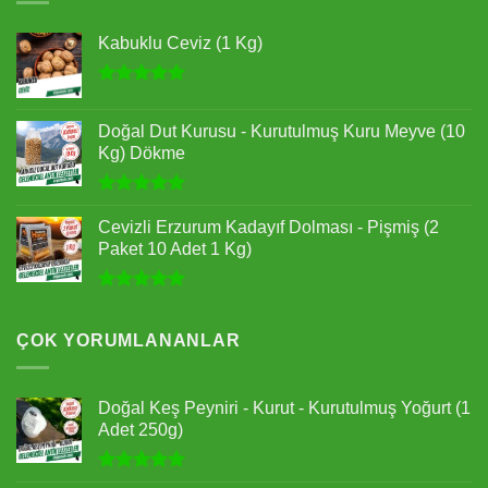
Kabuklu Ceviz (1 Kg)
5 üzerinden
5.00
oy
Doğal Dut Kurusu - Kurutulmuş Kuru Meyve (10
aldı
Kg) Dökme
5 üzerinden
5.00
oy
Cevizli Erzurum Kadayıf Dolması - Pişmiş (2
aldı
Paket 10 Adet 1 Kg)
5 üzerinden
5.00
oy
aldı
ÇOK YORUMLANANLAR
Doğal Keş Peyniri - Kurut - Kurutulmuş Yoğurt (1
Adet 250g)
5 üzerinden