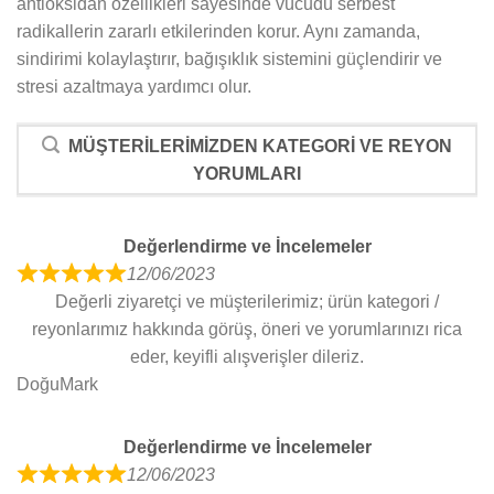
antioksidan özellikleri sayesinde vücudu serbest
radikallerin zararlı etkilerinden korur. Aynı zamanda,
sindirimi kolaylaştırır, bağışıklık sistemini güçlendirir ve
stresi azaltmaya yardımcı olur.
MÜŞTERILERIMIZDEN KATEGORI VE REYON
YORUMLARI
Değerlendirme ve İncelemeler
12/06/2023
R
Değerli ziyaretçi ve müşterilerimiz; ürün kategori /
a
reyonlarımız hakkında görüş, öneri ve yorumlarınızı rica
t
eder, keyifli alışverişler dileriz.
e
DoğuMark
d
5
Değerlendirme ve İncelemeler
o
12/06/2023
u
R