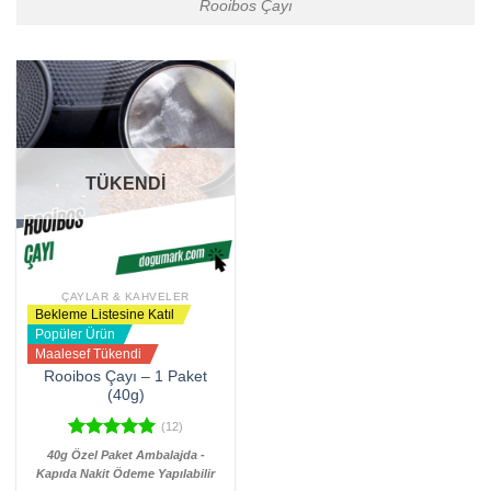
Rooibos Çayı
TÜKENDİ
ÇAYLAR & KAHVELER
Bekleme Listesine Katıl
Popüler Ürün
Maalesef Tükendi
Rooibos Çayı – 1 Paket
(40g)
(12)
5 üzerinden
40g Özel Paket Ambalajda -
5.00
oy
Kapıda Nakit Ödeme Yapılabilir
aldı