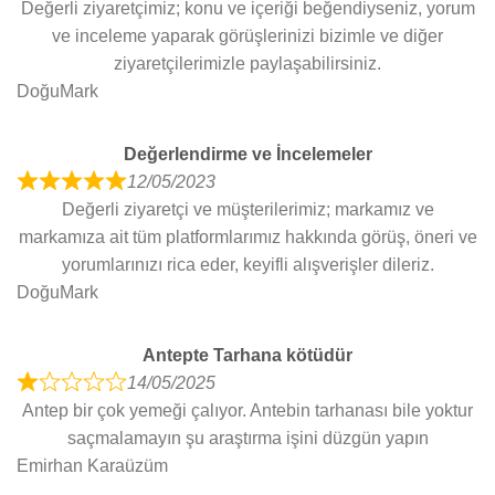
Değerli ziyaretçimiz; konu ve içeriği beğendiyseniz, yorum
t
a
ve inceleme yaparak görüşlerinizi bizimle ve diğer
o
t
ziyaretçilerimizle paylaşabilirsiniz.
f
e
DoğuMark
5
d
5
Değerlendirme ve İncelemeler
o
12/05/2023
u
R
Değerli ziyaretçi ve müşterilerimiz; markamız ve
t
a
markamıza ait tüm platformlarımız hakkında görüş, öneri ve
o
t
yorumlarınızı rica eder, keyifli alışverişler dileriz.
f
e
DoğuMark
5
d
5
Antepte Tarhana kötüdür
o
14/05/2025
u
R
Antep bir çok yemeği çalıyor. Antebin tarhanası bile yoktur
t
a
saçmalamayın şu araştırma işini düzgün yapın
o
t
Emirhan Karaüzüm
f
e