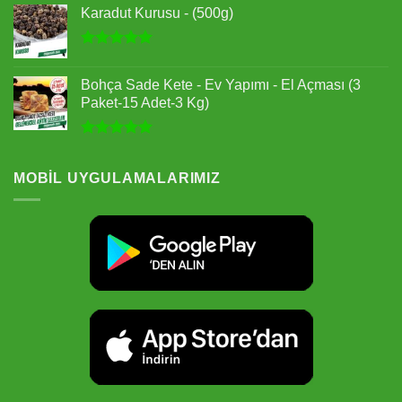
5.00
oy
Karadut Kurusu - (500g)
aldı
5 üzerinden
5.00
oy
Bohça Sade Kete - Ev Yapımı - El Açması (3
aldı
Paket-15 Adet-3 Kg)
5 üzerinden
5.00
oy
aldı
MOBIL UYGULAMALARIMIZ