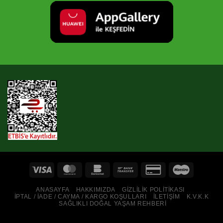
ANASAYFA
HAKKIMIZDA
GIZLILIK POLITIKASI
İPTAL / İADE / CAYMA / KARGO KOŞULLARI
İLETIŞIM
K.V.K.K
SAĞLIKLI DOĞAL YAŞAM REHBERI