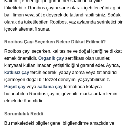
Kafein içermediği için günün her saatinde keyifle
tüketilebilir. Rooibos çayını sade olarak içebileceğiniz gibi,
bal, limon veya süt ekleyerek de tatlandırabilirsiniz. Soğuk
olarak da tüketilebilen Rooibos, yaz aylarında serinletici bir
içecek alternatifi sunar.
Rooibos Çayı Seçerken Nelere Dikkat Edilmeli?
Rooibos çayı seçerken, kalitesine ve doğal içeriğine dikkat
etmek önemlidir.
Organik çay
sertifikası olan ürünler,
kimyasal kullanılmadan yetiştirildiğini garanti eder. Ayrıca,
katkısız çay
tercih ederek, yapay aroma veya tatlandırıcı
içermeyen doğal bir lezzet deneyimi yaşayabilirsiniz.
Poşet çay
veya
sallama çay
formatında kolayca
bulunabilen Rooibos çayını, güvenilir markalardan temin
etmek de önemlidir.
Sorumluluk Reddi
Bu makaledeki bilgiler genel bilgilendirme amaçlıdır ve