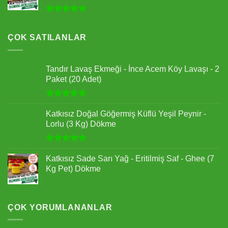
5 üzerinden
5.00
oy
aldı
ÇOK SATILANLAR
Tandır Lavaş Ekmeği - İnce Acem Köy Lavaşı - 2
Paket (20 Adet)
5 üzerinden
5.00
oy
Katkısız Doğal Göğermiş Küflü Yeşil Peynir -
aldı
Lorlu (3 Kg) Dökme
5 üzerinden
5.00
oy
Katkısız Sade Sarı Yağ - Eritilmiş Saf - Ghee (7
aldı
Kg Pet) Dökme
ÇOK YORUMLANANLAR