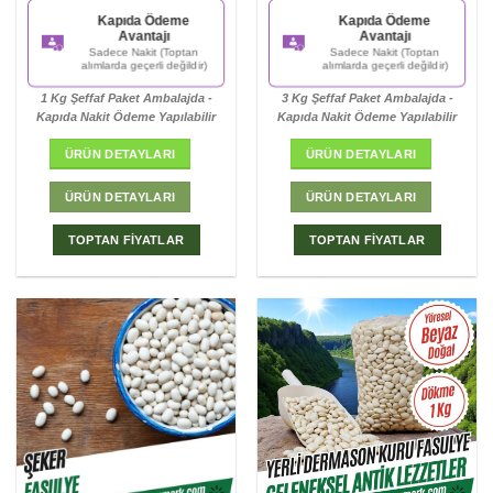
5.00
oy
5.00
oy
Kapıda Ödeme
Kapıda Ödeme
aldı
aldı
Avantajı
Avantajı
Sadece Nakit (Toptan
Sadece Nakit (Toptan
alımlarda geçerli değildir)
alımlarda geçerli değildir)
1 Kg Şeffaf Paket Ambalajda -
3 Kg Şeffaf Paket Ambalajda -
Kapıda Nakit Ödeme Yapılabilir
Kapıda Nakit Ödeme Yapılabilir
ÜRÜN DETAYLARI
ÜRÜN DETAYLARI
ÜRÜN DETAYLARI
ÜRÜN DETAYLARI
TOPTAN FİYATLAR
TOPTAN FİYATLAR