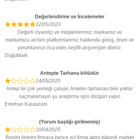
5
d
5
Değerlendirme ve İncelemeler
o
12/05/2023
u
R
Değerli ziyaretçi ve müşterilerimiz; markamız ve
t
a
markamıza ait tüm platformlarımız hakkında görüş, öneri ve
o
t
yorumlarınızı rica eder, keyifli alışverişler dileriz.
f
e
DoğuMark
5
d
5
Antepte Tarhana kötüdür
o
14/05/2025
u
R
Antep bir çok yemeği çalıyor. Antebin tarhanası bile yoktur
t
a
saçmalamayın şu araştırma işini düzgün yapın
o
t
Emirhan Karaüzüm
f
e
5
d
(Yorum başlığı girilmemiş)
1
10/04/2025
o
R
Benim önerim firmaya bence siz firma adını tükendi market
u