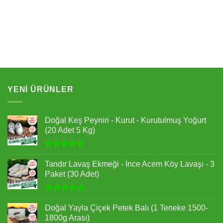
YENI ÜRÜNLER
Doğal Keş Peyniri - Kurut - Kurutulmuş Yoğurt
(20 Adet 5 Kg)
5 üzerinden
5.00
oy
Tandır Lavaş Ekmeği - İnce Acem Köy Lavaşı - 3
aldı
Paket (30 Adet)
5 üzerinden
5.00
oy
Doğal Yayla Çiçek Petek Balı (1 Teneke 1500-
aldı
1800g Arası)