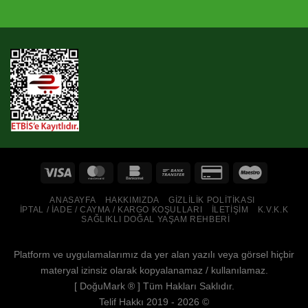
ANASAYFA
HAKKIMIZDA
GIZLILIK POLITIKASI
İPTAL / İADE / CAYMA / KARGO KOŞULLARI
İLETIŞIM
K.V.K.K
SAĞLIKLI DOĞAL YAŞAM REHBERI
Platform ve uygulamalarımız da yer alan yazılı veya görsel hiçbir
materyal izinsiz olarak kopyalanamaz / kullanılamaz.
[
DoğuMark
® ] Tüm Hakları Saklıdır.
Telif Hakkı 2019 - 2026 ©