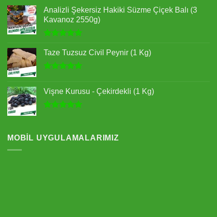
Analizli Şekersiz Hakiki Süzme Çiçek Balı (3
Kavanoz 2550g)
5 üzerinden
5.00
oy
Taze Tuzsuz Civil Peynir (1 Kg)
aldı
5 üzerinden
5.00
oy
Vişne Kurusu - Çekirdekli (1 Kg)
aldı
5 üzerinden
5.00
oy
aldı
MOBIL UYGULAMALARIMIZ