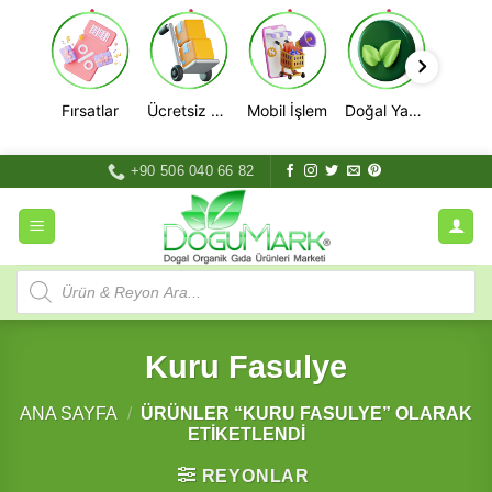
Fırsatlar
Ücretsiz Kargo
Mobil İşlem
Doğal Yaşam
İçeriğe
+90 506 040 66 82
atla
Products
search
Kuru Fasulye
ANA SAYFA
/
ÜRÜNLER “KURU FASULYE” OLARAK
ETIKETLENDI
REYONLAR