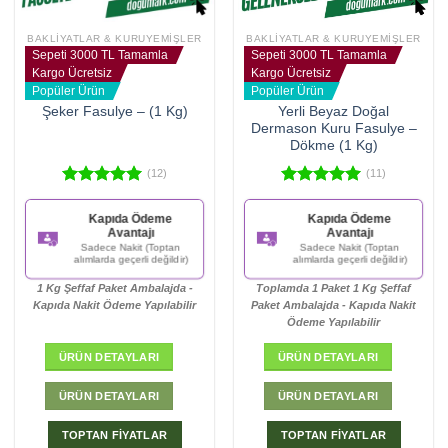
BAKLIYATLAR & KURUYEMIŞLER
BAKLIYATLAR & KURUYEMIŞLER
Sepeti 3000 TL Tamamla
Sepeti 3000 TL Tamamla
Kargo Ücretsiz
Kargo Ücretsiz
Popüler Ürün
Popüler Ürün
Yerli Beyaz Doğal
Şeker Fasulye – (1 Kg)
Dermason Kuru Fasulye –
Dökme (1 Kg)
(12)
(11)
5 üzerinden
5 üzerinden
4.92
oy
5.00
oy
Kapıda Ödeme
Kapıda Ödeme
aldı
aldı
Avantajı
Avantajı
Sadece Nakit (Toptan
Sadece Nakit (Toptan
alımlarda geçerli değildir)
alımlarda geçerli değildir)
1 Kg Şeffaf Paket Ambalajda -
Toplamda 1 Paket 1 Kg Şeffaf
Kapıda Nakit Ödeme Yapılabilir
Paket Ambalajda - Kapıda Nakit
Ödeme Yapılabilir
ÜRÜN DETAYLARI
ÜRÜN DETAYLARI
ÜRÜN DETAYLARI
ÜRÜN DETAYLARI
TOPTAN FİYATLAR
TOPTAN FİYATLAR