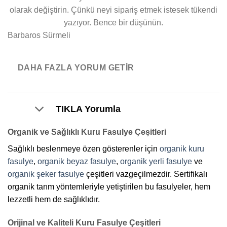
a
olarak değiştirin. Çünkü neyi sipariş etmek istesek tükendi
t
t
yazıyor. Bence bir düşünün.
o
e
Barbaros Sürmeli
f
d
5
1
o
DAHA FAZLA YORUM GETIR
u
t
o
TIKLA Yorumla
f
5
Organik ve Sağlıklı Kuru Fasulye Çeşitleri
Sağlıklı beslenmeye özen gösterenler için
organik kuru
fasulye
,
organik beyaz fasulye
,
organik yerli fasulye
ve
organik şeker fasulye
çeşitleri vazgeçilmezdir. Sertifikalı
organik tarım yöntemleriyle yetiştirilen bu fasulyeler, hem
lezzetli hem de sağlıklıdır.
Orijinal ve Kaliteli Kuru Fasulye Çeşitleri