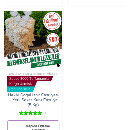
BAKLIYATLAR & KURUYEMIŞLER
Sepeti 3000 TL Tamamla
Kargo Ücretsiz
Popüler Ürün
Hakiki Doğal İspir Fasulyesi
– Yerli Şeker Kuru Fasulye
(5 Kg)
(1)
5 üzerinden
5.00
oy
Kapıda Ödeme
aldı