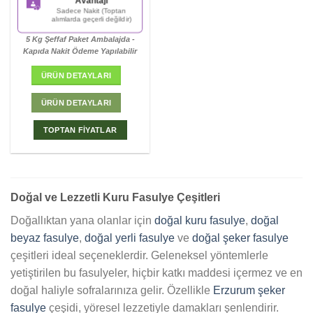
Avantajı
Sadece Nakit (Toptan
alımlarda geçerli değildir)
5 Kg Şeffaf Paket Ambalajda -
Kapıda Nakit Ödeme Yapılabilir
ÜRÜN DETAYLARI
ÜRÜN DETAYLARI
TOPTAN FİYATLAR
Doğal ve Lezzetli Kuru Fasulye Çeşitleri
Doğallıktan yana olanlar için
doğal kuru fasulye
,
doğal
beyaz fasulye
,
doğal yerli fasulye
ve
doğal şeker fasulye
çeşitleri ideal seçeneklerdir. Geleneksel yöntemlerle
yetiştirilen bu fasulyeler, hiçbir katkı maddesi içermez ve en
doğal haliyle sofralarınıza gelir. Özellikle
Erzurum şeker
fasulye
çeşidi, yöresel lezzetiyle damakları şenlendirir.