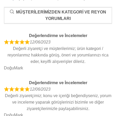
MÜŞTERILERIMIZDEN KATEGORI VE REYON
YORUMLARI
Değerlendirme ve İncelemeler
12/06/2023
R
Değerli ziyaretçi ve müşterilerimiz; ürün kategori /
a
reyonlarımız hakkında görüş, öneri ve yorumlarınızı rica
t
eder, keyifli alışverişler dileriz.
e
DoğuMark
d
5
Değerlendirme ve İncelemeler
o
12/06/2023
u
R
Değerli ziyaretçimiz; konu ve içeriği beğendiyseniz, yorum
t
a
ve inceleme yaparak görüşlerinizi bizimle ve diğer
o
t
ziyaretçilerimizle paylaşabilirsiniz.
f
e
DoğuMark