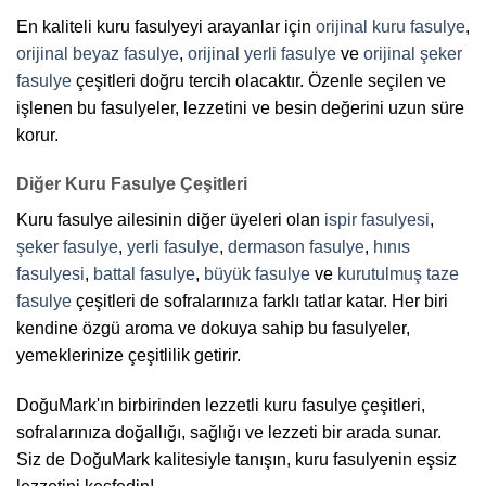
En kaliteli kuru fasulyeyi arayanlar için
orijinal kuru fasulye
,
orijinal beyaz fasulye
,
orijinal yerli fasulye
ve
orijinal şeker
fasulye
çeşitleri doğru tercih olacaktır. Özenle seçilen ve
işlenen bu fasulyeler, lezzetini ve besin değerini uzun süre
korur.
Diğer Kuru Fasulye Çeşitleri
Kuru fasulye ailesinin diğer üyeleri olan
ispir fasulyesi
,
şeker fasulye
,
yerli fasulye
,
dermason fasulye
,
hınıs
fasulyesi
,
battal fasulye
,
büyük fasulye
ve
kurutulmuş taze
fasulye
çeşitleri de sofralarınıza farklı tatlar katar. Her biri
kendine özgü aroma ve dokuya sahip bu fasulyeler,
yemeklerinize çeşitlilik getirir.
DoğuMark'ın birbirinden lezzetli kuru fasulye çeşitleri,
sofralarınıza doğallığı, sağlığı ve lezzeti bir arada sunar.
Siz de DoğuMark kalitesiyle tanışın, kuru fasulyenin eşsiz