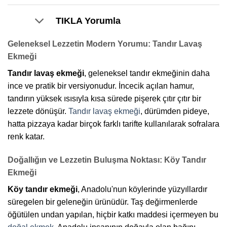
t
o
TIKLA Yorumla
f
5
Geleneksel Lezzetin Modern Yorumu: Tandır Lavaş
Ekmeği
Tandır lavaş ekmeği
, geleneksel tandır ekmeğinin daha
ince ve pratik bir versiyonudur. İncecik açılan hamur,
tandırın yüksek ısısıyla kısa sürede pişerek çıtır çıtır bir
lezzete dönüşür.
Tandır lavaş ekmeği
, dürümden pideye,
hatta pizzaya kadar birçok farklı tarifte kullanılarak sofralara
renk katar.
Doğallığın ve Lezzetin Buluşma Noktası: Köy Tandır
Ekmeği
Köy tandır ekmeği
, Anadolu'nun köylerinde yüzyıllardır
süregelen bir geleneğin ürünüdür. Taş değirmenlerde
öğütülen undan yapılan, hiçbir katkı maddesi içermeyen bu