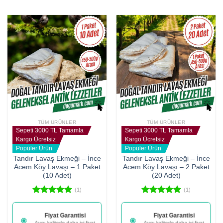
TÜM ÜRÜNLER
TÜM ÜRÜNLER
Sepeti 3000 TL Tamamla
Sepeti 3000 TL Tamamla
Kargo Ücretsiz
Kargo Ücretsiz
Popüler Ürün
Popüler Ürün
Tandır Lavaş Ekmeği – İnce
Tandır Lavaş Ekmeği – İnce
Acem Köy Lavaşı – 1 Paket
Acem Köy Lavaşı – 2 Paket
(10 Adet)
(20 Adet)
(1)
(1)
5 üzerinden
5 üzerinden
5.00
oy
5.00
oy
Fiyat Garantisi
Fiyat Garantisi
aldı
aldı
Aynı kalitede daha iyi fiyat
Aynı kalitede daha iyi fiyat