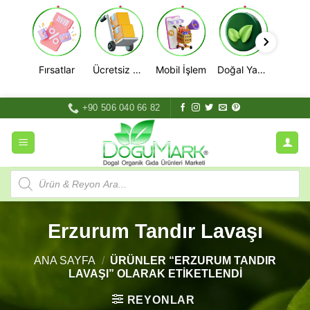
Fırsatlar
Ücretsiz Kargo
Mobil İşlem
Doğal Yaşam
İçeriğe
+90 506 040 66 82
atla
Products
search
Erzurum Tandır Lavaşı
ANA SAYFA
/
ÜRÜNLER “ERZURUM TANDIR
LAVAŞI” OLARAK ETIKETLENDI
REYONLAR