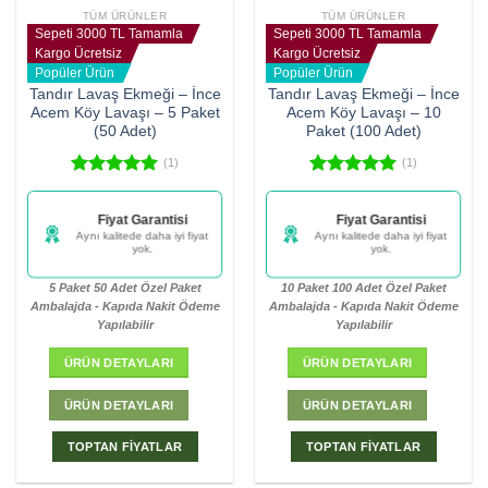
TÜM ÜRÜNLER
TÜM ÜRÜNLER
Sepeti 3000 TL Tamamla
Sepeti 3000 TL Tamamla
Kargo Ücretsiz
Kargo Ücretsiz
Popüler Ürün
Popüler Ürün
Tandır Lavaş Ekmeği – İnce
Tandır Lavaş Ekmeği – İnce
Acem Köy Lavaşı – 5 Paket
Acem Köy Lavaşı – 10
(50 Adet)
Paket (100 Adet)
(1)
(1)
5 üzerinden
5 üzerinden
5.00
oy
5.00
oy
Fiyat Garantisi
Fiyat Garantisi
aldı
aldı
Aynı kalitede daha iyi fiyat
Aynı kalitede daha iyi fiyat
yok.
yok.
5 Paket 50 Adet Özel Paket
10 Paket 100 Adet Özel Paket
Ambalajda - Kapıda Nakit Ödeme
Ambalajda - Kapıda Nakit Ödeme
Yapılabilir
Yapılabilir
ÜRÜN DETAYLARI
ÜRÜN DETAYLARI
ÜRÜN DETAYLARI
ÜRÜN DETAYLARI
TOPTAN FİYATLAR
TOPTAN FİYATLAR