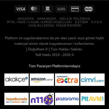
ANASAYFA
HAKKIMIZDA
GIZLILIK POLITIKASI
İPTAL / İADE / CAYMA / KARGO KOŞULLARI
İLETIŞIM
K.V.K.K
SAĞLIKLI DOĞAL YAŞAM REHBERI
Platform ve uygulamalarımız da yer alan yazılı veya görsel hiçbir
materyal izinsiz olarak kopyalanamaz / kullanılamaz.
[
DoğuMark
® ] Tüm Hakları Saklıdır.
Telif Hakkı 2019 - 2026 ©
Tüm Pazaryeri Platformlarındayız