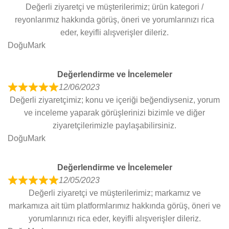
Değerli ziyaretçi ve müşterilerimiz; ürün kategori /
a
reyonlarımız hakkında görüş, öneri ve yorumlarınızı rica
t
eder, keyifli alışverişler dileriz.
e
DoğuMark
d
5
Değerlendirme ve İncelemeler
o
12/06/2023
u
R
Değerli ziyaretçimiz; konu ve içeriği beğendiyseniz, yorum
t
a
ve inceleme yaparak görüşlerinizi bizimle ve diğer
o
t
ziyaretçilerimizle paylaşabilirsiniz.
f
e
DoğuMark
5
d
5
Değerlendirme ve İncelemeler
o
12/05/2023
u
R
Değerli ziyaretçi ve müşterilerimiz; markamız ve
t
a
markamıza ait tüm platformlarımız hakkında görüş, öneri ve
o
t
yorumlarınızı rica eder, keyifli alışverişler dileriz.
f
e