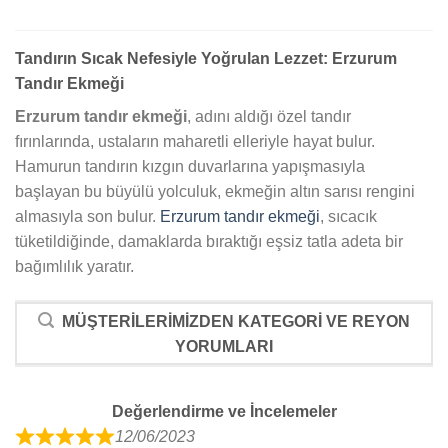
Tandırın Sıcak Nefesiyle Yoğrulan Lezzet: Erzurum
Tandır Ekmeği
Erzurum tandır ekmeği
, adını aldığı özel tandır
fırınlarında, ustaların maharetli elleriyle hayat bulur.
Hamurun tandırın kızgın duvarlarına yapışmasıyla
başlayan bu büyülü yolculuk, ekmeğin altın sarısı rengini
almasıyla son bulur.
Erzurum tandır ekmeği
, sıcacık
tüketildiğinde, damaklarda bıraktığı eşsiz tatla adeta bir
bağımlılık yaratır.
MÜŞTERILERIMIZDEN KATEGORI VE REYON
YORUMLARI
Değerlendirme ve İncelemeler
12/06/2023
R