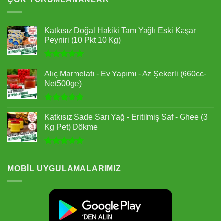
Katkısız Doğal Hakiki Tam Yağlı Eski Kaşar
Peyniri (10 Pkt 10 Kg)
5 üzerinden
5.00
oy
Alıç Marmelatı - Ev Yapımı - Az Şekerli (660cc-
aldı
Net500g℮)
5 üzerinden
5.00
oy
Katkısız Sade Sarı Yağ - Eritilmiş Saf - Ghee (3
aldı
Kg Pet) Dökme
5 üzerinden
5.00
oy
aldı
MOBIL UYGULAMALARIMIZ