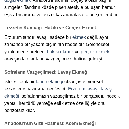
doğal ekmek
, Anadolu insanının doğayla olan bağını
simgeler. Tandırın közde pişen ateşiyle buluşan hamur,
eşsiz bir aroma ve lezzet kazanarak sofraları şenlendirir.
Lezzetin Kaynağı: Hakiki ve Gerçek Ekmek
Erzurum tandır lavaşı, sadece bir
ekmek
değil, aynı
zamanda bir yaşam biçiminin ifadesidir. Geleneksel
yöntemlerle üretilen,
hakiki ekmek
ve
gerçek ekmek
arayışında olanların vazgeçilmezi haline gelmiştir.
Sofraların Vazgeçilmezi: Lavaş Ekmeği
İster sıcacık bir
tandır ekmeği
olsun, ister yöresel
lezzetlerle hazırlanan enfes bir
Erzurum lavaşı
,
lavaş
ekmeği
, sofralarımızın vazgeçilmez bir parçasıdır. İncecik
yapısı, her türlü yemeğe eşlik etme özelliğiyle onu
benzersiz kılar.
Anadolu'nun Gizli Hazinesi: Acem Ekmeği