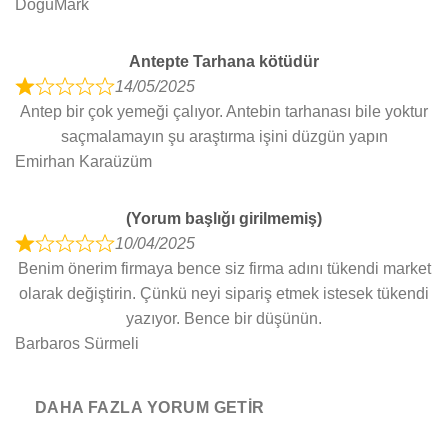
DoğuMark
5
d
5
Antepte Tarhana kötüdür
o
14/05/2025
u
R
Antep bir çok yemeği çalıyor. Antebin tarhanası bile yoktur
t
a
saçmalamayın şu araştırma işini düzgün yapın
o
t
Emirhan Karaüzüm
f
e
5
d
(Yorum başlığı girilmemiş)
1
10/04/2025
o
R
Benim önerim firmaya bence siz firma adını tükendi market
u
a
olarak değiştirin. Çünkü neyi sipariş etmek istesek tükendi
t
t
yazıyor. Bence bir düşünün.
o
e
Barbaros Sürmeli
f
d
5
1
o
DAHA FAZLA YORUM GETIR
u