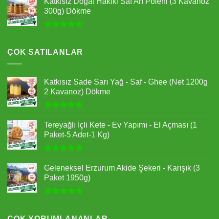
Katkısız Doğal Hakiki Saf Arı Poleni (3 Kavanoz
aldı
300g) Dökme
5 üzerinden
4.95
oy
aldı
ÇOK SATILANLAR
Katkısız Sade Sarı Yağ - Saf - Ghee (Net 1200g
2 Kavanoz) Dökme
5 üzerinden
5.00
oy
Tereyağlı İçli Kete - Ev Yapımı - El Açması (1
aldı
Paket-5 Adet-1 Kg)
5 üzerinden
5.00
oy
Geleneksel Erzurum Akide Şekeri - Karışık (3
aldı
Paket 1950g)
5 üzerinden
5.00
oy
aldı
ÇOK YORUMLANANLAR