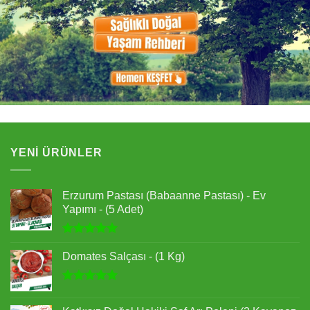
YENI ÜRÜNLER
Erzurum Pastası (Babaanne Pastası) - Ev
Yapımı - (5 Adet)
5 üzerinden
5.00
oy
Domates Salçası - (1 Kg)
aldı
5 üzerinden
5.00
oy