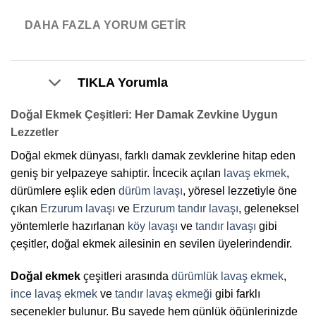
5
1
o
DAHA FAZLA YORUM GETIR
u
t
o
TIKLA Yorumla
f
5
Doğal Ekmek Çeşitleri: Her Damak Zevkine Uygun
Lezzetler
Doğal ekmek dünyası, farklı damak zevklerine hitap eden
geniş bir yelpazeye sahiptir. İncecik açılan
lavaş ekmek
,
dürümlere eşlik eden
dürüm lavaşı
, yöresel lezzetiyle öne
çıkan
Erzurum lavaşı
ve
Erzurum tandır lavaşı
, geleneksel
yöntemlerle hazırlanan
köy lavaşı
ve
tandır lavaşı
gibi
çeşitler, doğal ekmek ailesinin en sevilen üyelerindendir.
Doğal ekmek
çeşitleri arasında
dürümlük lavaş ekmek
,
ince lavaş ekmek
ve
tandır lavaş ekmeği
gibi farklı
seçenekler bulunur. Bu sayede hem günlük öğünlerinizde