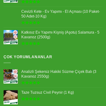
5 üzerinden
4.94
oy
Cevizli Kete - Ev Yapımı - El Açması (10 Paket-
aldı
50 Adet-10 Kg)
5 üzerinden
5.00
oy
Katkısız Ev Yapımı Kişniş (Aşotu) Salamura - 5
aldı
Kavanoz (2500g)
5 üzerinden
5.00
oy
aldı
ÇOK YORUMLANANLAR
Analizli Şekersiz Hakiki Süzme Çiçek Balı (3
Kavanoz 2550g)
5 üzerinden
5.00
oy
Taze Tuzsuz Civil Peynir (1 Kg)
aldı
5 üzerinden