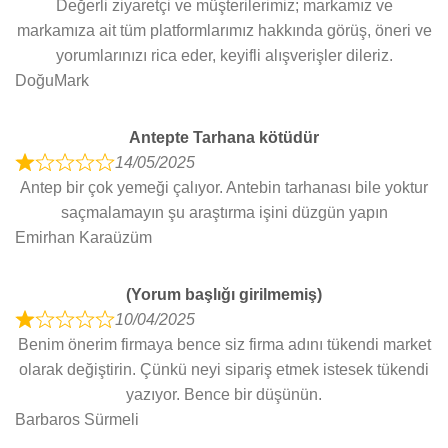
Değerli ziyaretçi ve müşterilerimiz; markamız ve
t
a
markamıza ait tüm platformlarımız hakkında görüş, öneri ve
o
t
yorumlarınızı rica eder, keyifli alışverişler dileriz.
f
e
DoğuMark
5
d
5
Antepte Tarhana kötüdür
o
14/05/2025
u
R
Antep bir çok yemeği çalıyor. Antebin tarhanası bile yoktur
t
a
saçmalamayın şu araştırma işini düzgün yapın
o
t
Emirhan Karaüzüm
f
e
5
d
(Yorum başlığı girilmemiş)
1
10/04/2025
o
R
Benim önerim firmaya bence siz firma adını tükendi market
u
a
olarak değiştirin. Çünkü neyi sipariş etmek istesek tükendi
t
t
yazıyor. Bence bir düşünün.
o
e
Barbaros Sürmeli
f
d