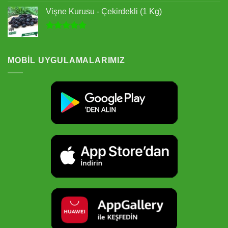
5.00
oy
Vişne Kurusu - Çekirdekli (1 Kg)
aldı
5 üzerinden
5.00
oy
aldı
MOBIL UYGULAMALARIMIZ