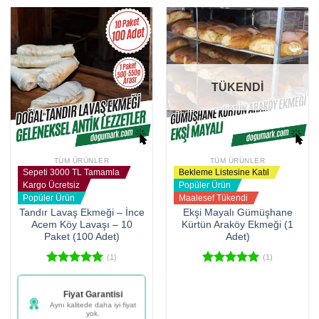
TÜKENDİ
TÜM ÜRÜNLER
TÜM ÜRÜNLER
Sepeti 3000 TL Tamamla
Bekleme Listesine Katıl
Kargo Ücretsiz
Popüler Ürün
Popüler Ürün
Maalesef Tükendi
Tandır Lavaş Ekmeği – İnce
Ekşi Mayalı Gümüşhane
Acem Köy Lavaşı – 10
Kürtün Araköy Ekmeği (1
Paket (100 Adet)
Adet)
(1)
(1)
5 üzerinden
5 üzerinden
5.00
oy
5.00
oy
Şu an (927) kişi bu
aldı
aldı
ürünle ilgileniyor
Bu fırsatı kaçırmayın!