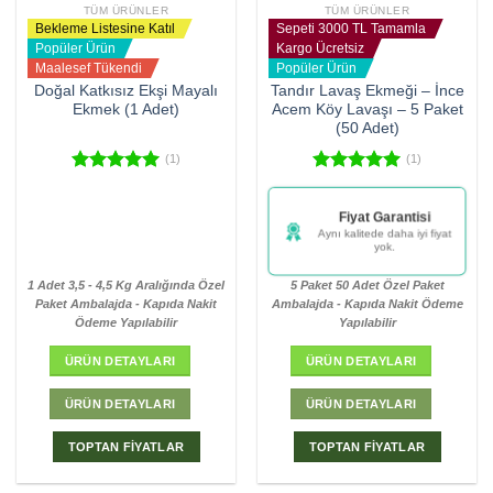
TÜM ÜRÜNLER
TÜM ÜRÜNLER
Bekleme Listesine Katıl
Sepeti 3000 TL Tamamla
Popüler Ürün
Kargo Ücretsiz
Maalesef Tükendi
Popüler Ürün
Doğal Katkısız Ekşi Mayalı
Tandır Lavaş Ekmeği – İnce
Ekmek (1 Adet)
Acem Köy Lavaşı – 5 Paket
(50 Adet)
(1)
(1)
5 üzerinden
5 üzerinden
5.00
oy
5.00
oy
Şu an (981) kişi bu
aldı
aldı
ürünle ilgileniyor
Bu fırsatı kaçırmayın!
1 Adet 3,5 - 4,5 Kg Aralığında Özel
5 Paket 50 Adet Özel Paket
Paket Ambalajda - Kapıda Nakit
Ambalajda - Kapıda Nakit Ödeme
Ödeme Yapılabilir
Yapılabilir
ÜRÜN DETAYLARI
ÜRÜN DETAYLARI
ÜRÜN DETAYLARI
ÜRÜN DETAYLARI
TOPTAN FİYATLAR
TOPTAN FİYATLAR