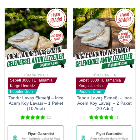
TÜM ÜRÜNLER
TÜM ÜRÜNLER
Sepeti 3000 TL Tamamla
Sepeti 3000 TL Tamamla
Kargo Ücretsiz
Kargo Ücretsiz
Popüler Ürün
Popüler Ürün
Tandır Lavaş Ekmeği – İnce
Tandır Lavaş Ekmeği – İnce
Acem Köy Lavaşı – 1 Paket
Acem Köy Lavaşı – 2 Paket
(10 Adet)
(20 Adet)
(1)
(1)
5 üzerinden
5 üzerinden
5.00
oy
5.00
oy
Şu an (597) kişi bu
Şu an (993) kişi bu
aldı
aldı
ürünle ilgileniyor
ürünle ilgileniyor