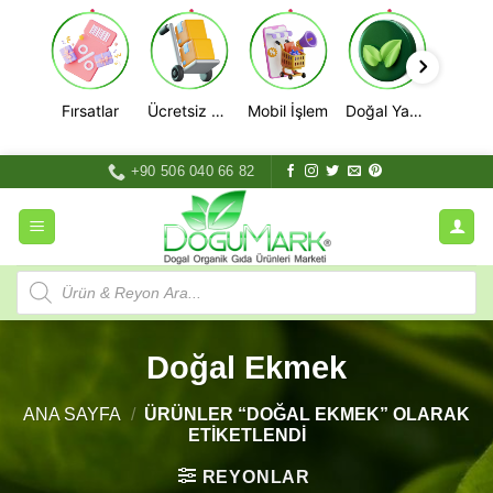
Fırsatlar
Ücretsiz Kargo
Mobil İşlem
Doğal Yaşam
İçeriğe
+90 506 040 66 82
atla
Products
search
Doğal Ekmek
ANA SAYFA
/
ÜRÜNLER “DOĞAL EKMEK” OLARAK
ETIKETLENDI
REYONLAR