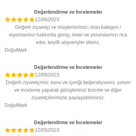
Değerlendirme ve İncelemeler
12/06/2023
R
Değerli ziyaretçi ve müşterilerimiz; ürün kategori /
a
reyonlarımız hakkında görüş, öneri ve yorumlarınızı rica
t
eder, keyifli alışverişler dileriz.
e
DoğuMark
d
5
Değerlendirme ve İncelemeler
o
12/06/2023
u
R
Değerli ziyaretçimiz; konu ve içeriği beğendiyseniz, yorum
t
a
ve inceleme yaparak görüşlerinizi bizimle ve diğer
o
t
ziyaretçilerimizle paylaşabilirsiniz.
f
e
DoğuMark
5
d
5
Değerlendirme ve İncelemeler
o
12/05/2023
u
R