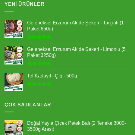
YENI ÜRÜNLER
Geleneksel Erzurum Akide Şekeri - Tarçınlı (1
Paket 650g)
5 üzerinden
5.00
oy
Geleneksel Erzurum Akide Şekeri - Limonlu (5
aldı
Paket 3250g)
5 üzerinden
5.00
oy
Tel Kadayıf - Çiğ - 500g
aldı
5 üzerinden
5.00
oy
aldı
ÇOK SATILANLAR
Doğal Yayla Çiçek Petek Balı (2 Teneke 3000-
3500g Arası)