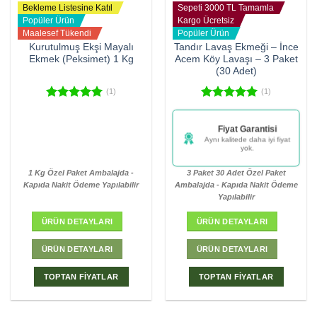
Bekleme Listesine Katıl
Sepeti 3000 TL Tamamla
Popüler Ürün
Kargo Ücretsiz
Maalesef Tükendi
Popüler Ürün
Kurutulmuş Ekşi Mayalı
Tandır Lavaş Ekmeği – İnce
Ekmek (Peksimet) 1 Kg
Acem Köy Lavaşı – 3 Paket
(30 Adet)
(1)
(1)
5 üzerinden
5 üzerinden
5.00
oy
5.00
oy
Şu an (615) kişi bu
aldı
aldı
ürünle ilgileniyor
Bu fırsatı kaçırmayın!
1 Kg Özel Paket Ambalajda -
3 Paket 30 Adet Özel Paket
Kapıda Nakit Ödeme Yapılabilir
Ambalajda - Kapıda Nakit Ödeme
Yapılabilir
ÜRÜN DETAYLARI
ÜRÜN DETAYLARI
ÜRÜN DETAYLARI
ÜRÜN DETAYLARI
TOPTAN FİYATLAR
TOPTAN FİYATLAR