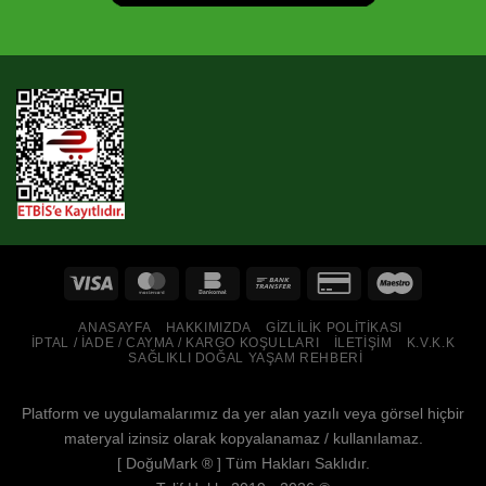
ANASAYFA
HAKKIMIZDA
GIZLILIK POLITIKASI
İPTAL / İADE / CAYMA / KARGO KOŞULLARI
İLETIŞIM
K.V.K.K
SAĞLIKLI DOĞAL YAŞAM REHBERI
Platform ve uygulamalarımız da yer alan yazılı veya görsel hiçbir
materyal izinsiz olarak kopyalanamaz / kullanılamaz.
[
DoğuMark
® ] Tüm Hakları Saklıdır.